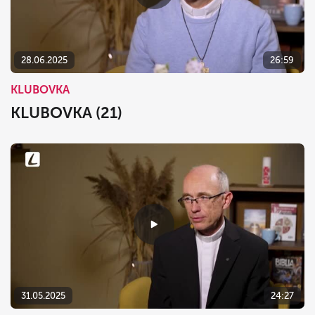
dnes
vymazať
zavrieť
28.06.2025
26:59
KLUBOVKA
KLUBOVKA (21)
31.05.2025
24:27