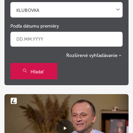
KLUBOVKA
Podľa dátumu premiéry
Rozšírené vyhľadávanie
Po
Ut
St
Št
Pi
So
Ne
Hľadať
27
28
29
30
31
1
2
3
4
5
6
7
8
9
10
11
12
13
14
15
16
17
18
19
20
21
22
23
24
25
26
27
28
29
30
31
1
2
3
4
5
6