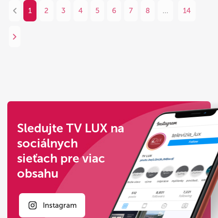
1
2
3
4
5
6
7
8
...
14
Sledujte TV LUX na
sociálnych
sieťach pre viac
obsahu
Instagram