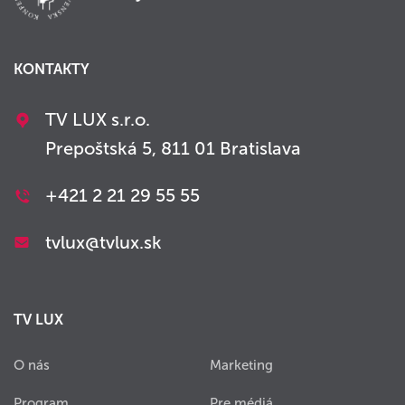
KONTAKTY
TV LUX s.r.o.
Prepoštská 5, 811 01 Bratislava
+421 2 21 29 55 55
tvlux@tvlux.sk
TV LUX
O nás
Marketing
Program
Pre médiá