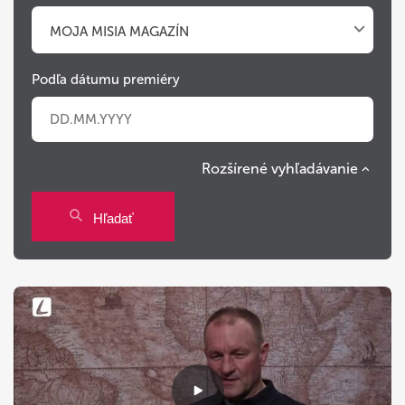
MOJA MISIA MAGAZÍN
Podľa dátumu premiéry
Rozšírené vyhľadávanie
Po
Ut
St
Št
Pi
So
Ne
Hľadať
27
28
29
30
31
1
2
3
4
5
6
7
8
9
10
11
12
13
14
15
16
17
18
19
20
21
22
23
24
25
26
27
28
29
30
31
1
2
3
4
5
6