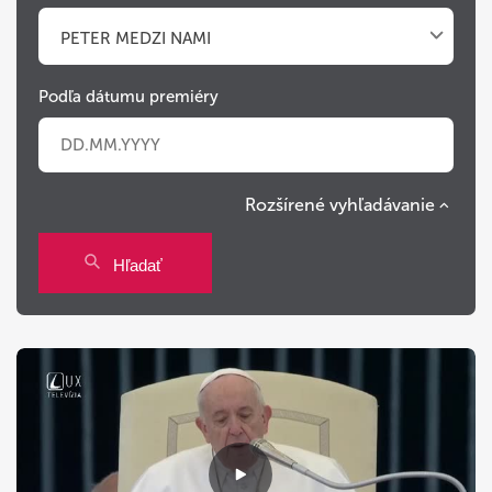
PETER MEDZI NAMI
Podľa dátumu premiéry
Rozšírené vyhľadávanie
Po
Ut
St
Št
Pi
So
Ne
Hľadať
27
28
29
30
31
1
2
3
4
5
6
7
8
9
10
11
12
13
14
15
16
17
18
19
20
21
22
23
24
25
26
27
28
29
30
31
1
2
3
4
5
6