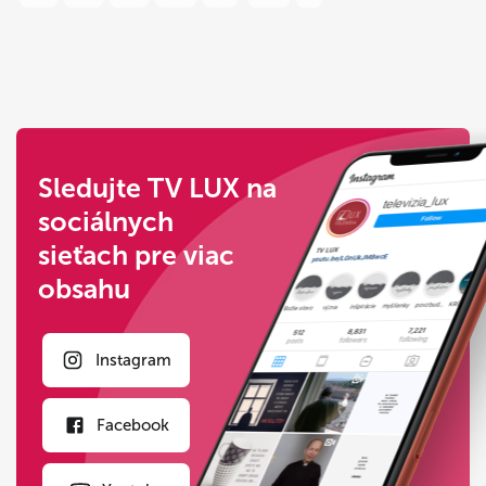
Sledujte TV LUX na
sociálnych
sieťach pre viac
obsahu
Instagram
Facebook