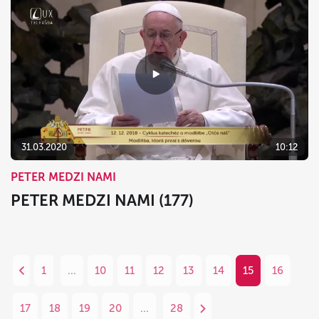
31.03.2020
10:12
PETER MEDZI NAMI
PETER MEDZI NAMI (177)
1
...
10
11
12
13
14
15
16
17
18
19
20
...
28