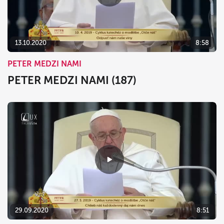
dnes
vymazať
zavrieť
13.10.2020
8:58
PETER MEDZI NAMI
PETER MEDZI NAMI (187)
29.09.2020
8:51