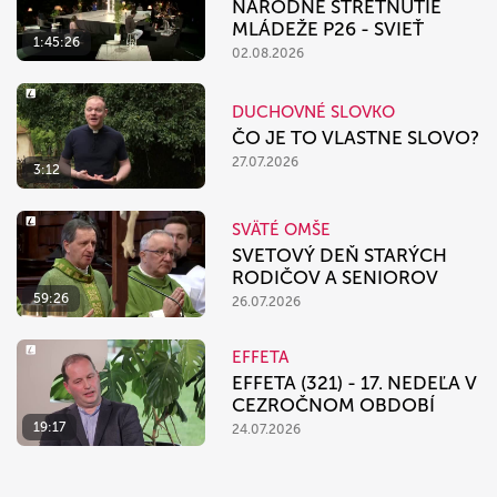
NÁRODNÉ STRETNUTIE
MLÁDEŽE P26 - SVIEŤ
1:45:26
02.08.2026
DUCHOVNÉ SLOVKO
ČO JE TO VLASTNE SLOVO?
27.07.2026
3:12
SVÄTÉ OMŠE
SVETOVÝ DEŇ STARÝCH
RODIČOV A SENIOROV
59:26
26.07.2026
EFFETA
EFFETA (321) - 17. NEDEĽA V
CEZROČNOM OBDOBÍ
19:17
24.07.2026