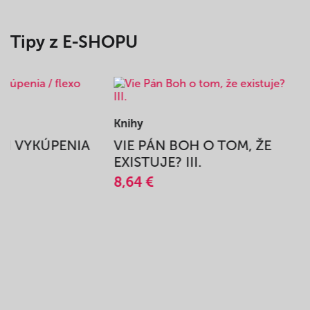
Tipy z E-SHOPU
Knihy
BEH VYKÚPENIA
VIE PÁN BOH O TOM, ŽE
A
EXISTUJE? III.
8,64 €