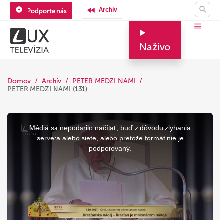
Archív
Podporte nás
Naživo
Domov
Archív
PETER MEDZI NAMI
PETER MEDZI NAMI (131)
This
is
a
Médiá sa nepodarilo načítať, buď z dôvodu zlyhania
modal
window.
servera alebo siete, alebo pretože formát nie je
podporovaný.