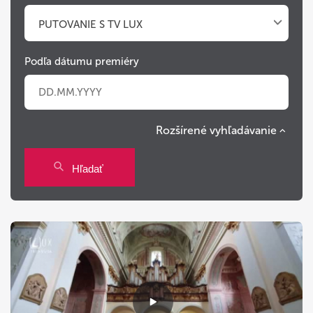
PUTOVANIE S TV LUX
Podľa dátumu premiéry
Rozšírené vyhľadávanie
Po
Ut
St
Št
Pi
So
Ne
Hľadať
27
28
29
30
31
1
2
3
4
5
6
7
8
9
10
11
12
13
14
15
16
17
18
19
20
21
22
23
24
25
26
27
28
29
30
31
1
2
3
4
5
6