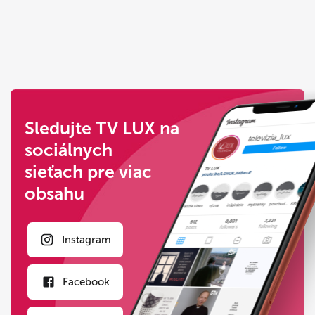
Sledujte TV LUX na
sociálnych
sieťach pre viac
obsahu
Instagram
Facebook