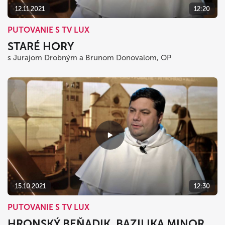
12.11.2021
12:20
PUTOVANIE S TV LUX
STARÉ HORY
s Jurajom Drobným a Brunom Donovalom, OP
15.10.2021
12:30
PUTOVANIE S TV LUX
HRONSKÝ BEŇADIK, BAZILIKA MINOR