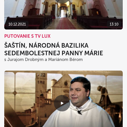
dnes
vymazať
zavrieť
10.12.2021
13:10
PUTOVANIE S TV LUX
ŠAŠTÍN, NÁRODNÁ BAZILIKA
SEDEMBOLESTNEJ PANNY MÁRIE
s Jurajom Drobným a Mariánom Bérom