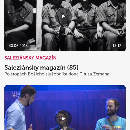
30.06.2015
13:12
SALEZIÁNSKY MAGAZÍN
Saleziánsky magazín (85)
Po stopách Božieho služobníka dona Titusa Zemana.