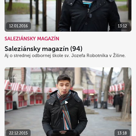
dnes
vymazať
zavrieť
12.01.2016
13:12
SALEZIÁNSKY MAGAZÍN
Saleziánsky magazín (94)
Aj o strednej odbornej škole sv. Jozefa Robotníka v Žiline.
22.12.2015
13:18