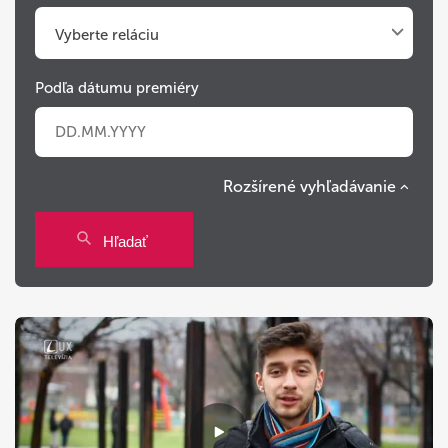
Vyberte reláciu
Podľa dátumu premiéry
Rozšírené vyhľadávanie
Po
Ut
St
Št
Pi
So
Ne
Hľadať
27
28
29
30
31
1
2
3
4
5
6
7
8
9
10
11
12
13
14
15
16
17
18
19
20
21
22
23
24
25
26
27
28
29
30
31
1
2
3
4
5
6