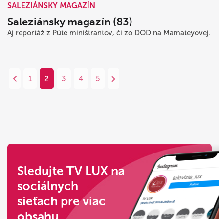
SALEZIÁNSKY MAGAZÍN
Saleziánsky magazín (83)
Aj reportáž z Púte miništrantov, či zo DOD na Mamateyovej.
1
2
3
4
5
Sledujte TV LUX na
sociálnych
sieťach pre viac
obsahu