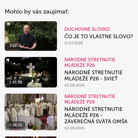
Mohlo by vás zaujímať:
DUCHOVNÉ SLOVKO
ČO JE TO VLASTNE SLOVO?
27.07.2026
3:12
NÁRODNÉ STRETNUTIE
MLÁDEŽE P26
NÁRODNÉ STRETNUTIE
MLÁDEŽE P26 - SVIEŤ
1:45:26
02.08.2026
NÁRODNÉ STRETNUTIE
MLÁDEŽE P26
NÁRODNÉ STRETNUTIE
MLÁDEŽE P26 -
ZÁVEREČNÁ SVÄTÁ OMŠA
1:28:25
02.08.2026