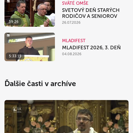
SVÄTÉ OMŠE
SVETOVÝ DEŇ STARÝCH
RODIČOV A SENIOROV
59:26
26.07.2026
MLADIFEST
MLADIFEST 2026, 3. DEŇ
04.08.2026
5:33:15
Ďalšie časti v archíve