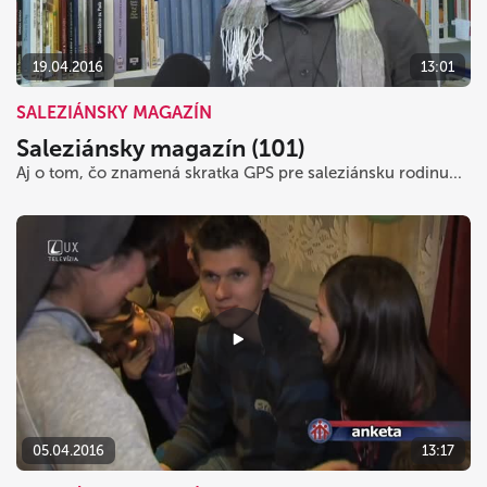
19.04.2016
13:01
SALEZIÁNSKY MAGAZÍN
Saleziánsky magazín (101)
Aj o tom, čo znamená skratka GPS pre saleziánsku rodinu...
05.04.2016
13:17