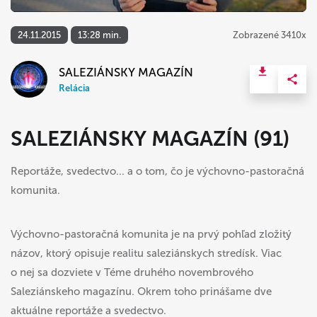
24.11.2015
13:28 min.
Zobrazené 3410x
SALEZIÁNSKY MAGAZÍN
Relácia
SALEZIÁNSKY MAGAZÍN (91)
Reportáže, svedectvo... a o tom, čo je výchovno-pastoračná
komunita.
Výchovno-pastoračná komunita je na prvý pohľad zložitý
názov, ktorý opisuje realitu saleziánskych stredísk. Viac
o nej sa dozviete v Téme druhého novembrového
Saleziánskeho magazínu. Okrem toho prinášame dve
aktuálne reportáže a svedectvo.