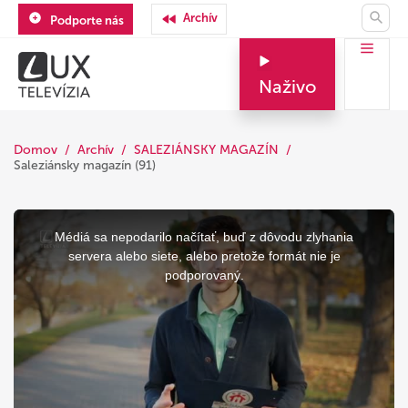
Archív
Podporte nás
Naživo
Domov
Archív
SALEZIÁNSKY MAGAZÍN
Saleziánsky magazín (91)
This
is
a
Médiá sa nepodarilo načítať, buď z dôvodu zlyhania
modal
window.
servera alebo siete, alebo pretože formát nie je
podporovaný.