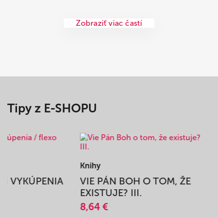
Zobraziť viac častí
Tipy z E-SHOPU
Knihy
BEH VYKÚPENIA
VIE PÁN BOH O TOM, ŽE
A
EXISTUJE? III.
8,64 €