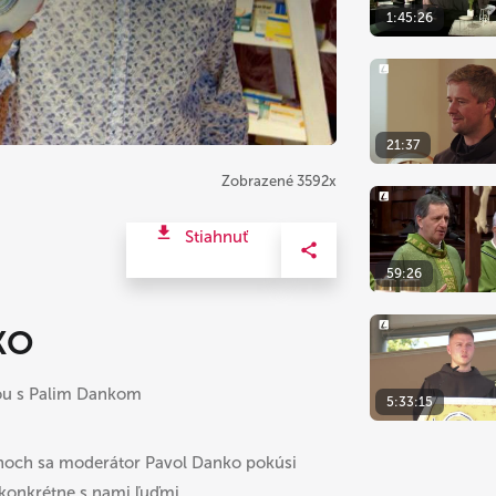
1:45:26
21:37
Zobrazené 3592x
Stiahnuť
59:26
KO
iou s Palim Dankom
5:33:15
och sa moderátor Pavol Danko pokúsi
 konkrétne s nami ľuďmi.