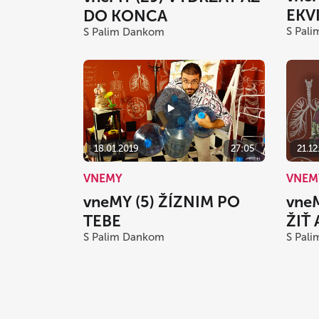
EKV
DO KONCA
S Pal
S Palim Dankom
21.12
18.01.2019
27:05
VNEM
VNEMY
vne
vneMY (5) ŽÍZNIM PO
ŽIŤ 
TEBE
S Pal
S Palim Dankom