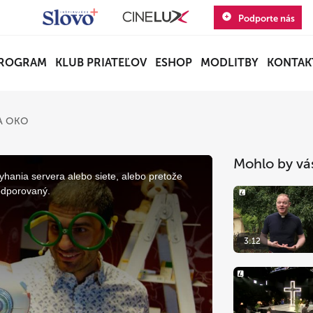
Podporte nás
ROGRAM
KLUB PRIATEĽOV
ESHOP
MODLITBY
KONTAK
ZA OKO
Mohlo by vá
yhania servera alebo siete, alebo pretože
odporovaný.
3:12