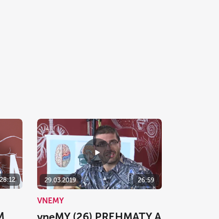
28:12
29.03.2019
26:59
VNEMY
M
vneMY (26) PREHMATY A