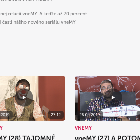
žnej relácii vneMY. A keďže až 70 percent
 časti nášho nového seriálu vneMY
.2019
27:12
26.04.2019
Y
VNEMY
MY (28) TAJOMNÉ
vneMY (27) A POTO