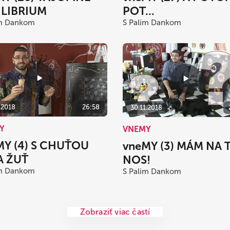
ILIBRIUM
POT...
im Dankom
S Palim Dankom
.2018
26:58
30.11.2018
Y
VNEMY
MY (4) S CHUŤOU
vneMY (3) MÁM NA 
A ŽUŤ
NOS!
im Dankom
S Palim Dankom
Zobraziť viac častí