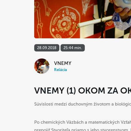
28.09.2018
25:44 min.
VNEMY
Relácia
VNEMY (1) OKOM ZA O
Súvislosti medzi duchovným životom a biológ
Po chemických Väzbách a matematických Vzťah
prepojiť Stvoriteľa priamo s jeho stvorenstvom,