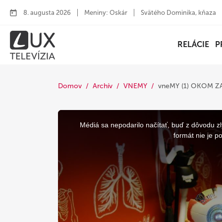
8. augusta 2026
Meniny: Oskár
Svätého Dominika, kňaza
RELÁCIE
P
Domov
Archív
VNEMY
vneMY (1) OKOM 
This
is
a
Médiá sa nepodarilo načítať, buď z dôvodu zl
modal
window.
formát nie je p