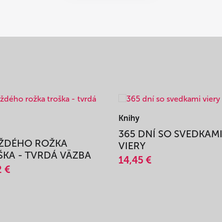
Knihy
365 DNÍ SO SVEDKAM
AŽDÉHO ROŽKA
VIERY
KA - TVRDÁ VÄZBA
14,45 €
2 €