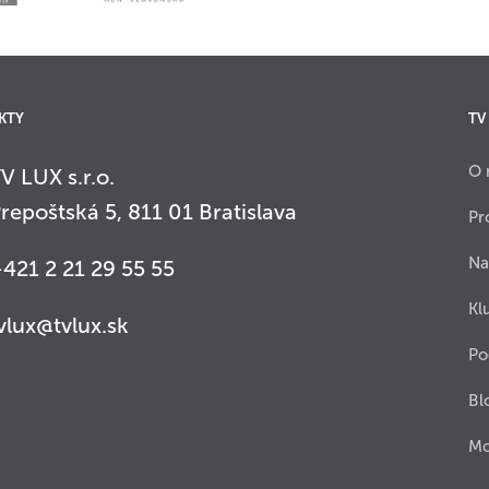
KTY
TV
O 
V LUX s.r.o.
repoštská 5, 811 01 Bratislava
Pr
Na
421 2 21 29 55 55
Kl
vlux@tvlux.sk
Po
Bl
Mo