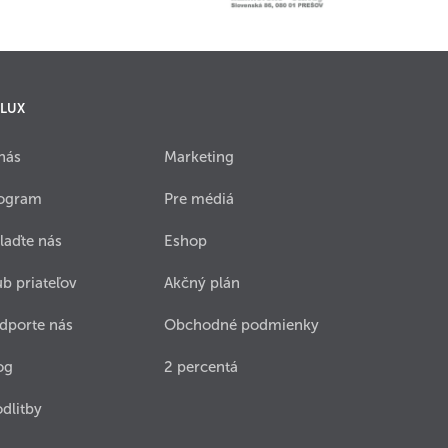
 LUX
nás
Marketing
ogram
Pre médiá
laďte nás
Eshop
ub priateľov
Akčný plán
dporte nás
Obchodné podmienky
og
2 percentá
dlitby