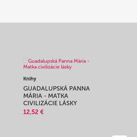
Knihy
Knihy
I
GUADALUPSKÁ PANNA
ZAŽIŤ M
MÁRIA - MATKA
SPRIEVO
CIVILIZÁCIE LÁSKY
12,51 €
12,52 €