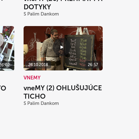
DOTYKY
S Palim Dankom
26.10.2018
26:57
26:02
VNEMY
vneMY (2) OHLUŠUJÚCE
TO
TICHO
S Palim Dankom