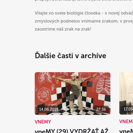
Vitajte vo svete biológie človeka - v novej odvá
zmyslových podnetov vnímame zrakom, v prvej
zaostríme náš zrak na zrak!
Ďalšie časti v archíve
17.05
14.06.2019
27:36
VNEM
VNEMY
vne
vneMY (29) VYDRŽAŤ AŽ