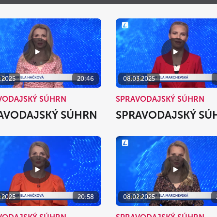
Po
Ut
St
Št
Pi
S
27
28
29
30
31
3
4
5
6
7
10
11
12
13
14
3.2025
20:46
08.03.2025
17
18
19
20
21
VODAJSKÝ SÚHRN
SPRAVODAJSKÝ SÚHRN
24
25
26
27
28
AVODAJSKÝ SÚHRN
SPRAVODAJSKÝ SÚ
31
1
2
3
4
dnes
vymazať
2.2025
20:58
08.02.2025