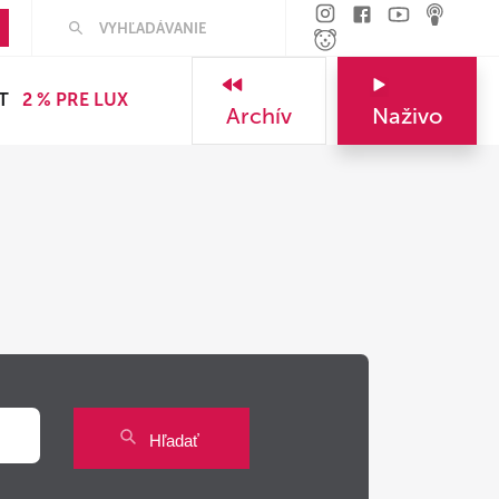
Hľadať
T
2 % PRE LUX
Archív
Naživo
Hľadať