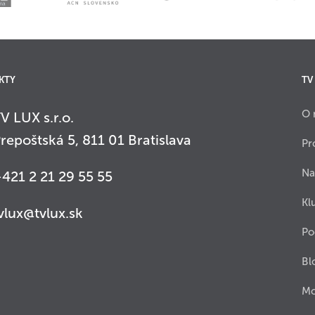
KTY
TV
O 
V LUX s.r.o.
repoštská 5, 811 01 Bratislava
Pr
Na
421 2 21 29 55 55
Kl
vlux@tvlux.sk
Po
Bl
Mo