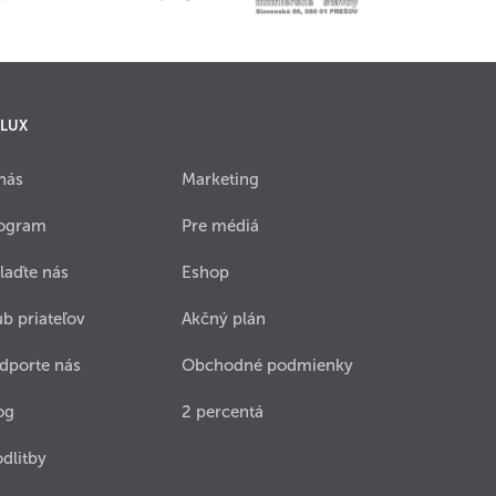
 LUX
nás
Marketing
ogram
Pre médiá
laďte nás
Eshop
ub priateľov
Akčný plán
dporte nás
Obchodné podmienky
og
2 percentá
dlitby