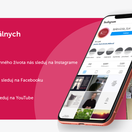
álnych
ného života nás sleduj na Instagrame
s sleduj na Facebooku
leduj na YouTube