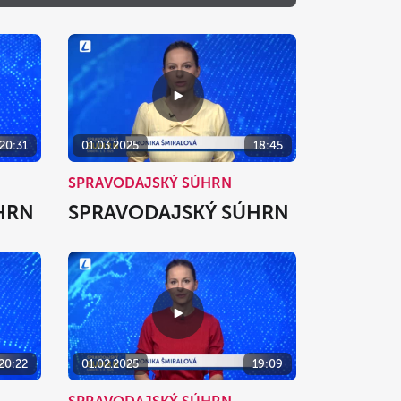
o
Ne
1
2
8
9
15
16
20:31
01.03.2025
18:45
22
23
SPRAVODAJSKÝ SÚHRN
29
30
HRN
SPRAVODAJSKÝ SÚHRN
5
6
zavrieť
20:22
01.02.2025
19:09