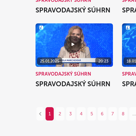
SPRAVODAJSKÝ SÚHRN
SPRA
SPRAVODAJSKÝ SÚHRN
SPR
25.01.2025
20:23
18.0
SPRAVODAJSKÝ SÚHRN
SPRA
SPRAVODAJSKÝ SÚHRN
SPR
1
2
3
4
5
6
7
8
...