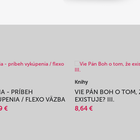
Knihy
IA - PRÍBEH
VIE PÁN BOH O TOM, 
PENIA / FLEXO VÄZBA
EXISTUJE? III.
9 €
8,64 €