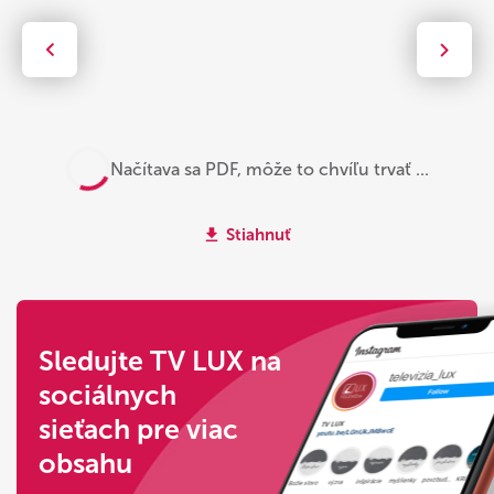
Načítava sa PDF, môže to chvíľu trvať ...
Stiahnuť
Sledujte TV LUX na
sociálnych
sieťach pre viac
obsahu