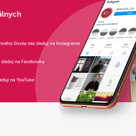
álnych
ného života nás sleduj na Instagrame
s sleduj na Facebooku
leduj na YouTube