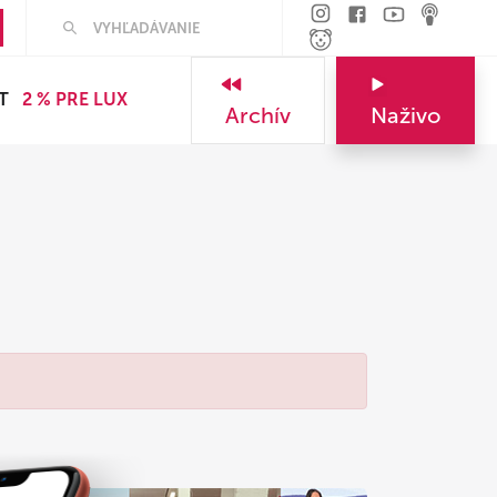
T
2 % PRE LUX
Archív
Naživo