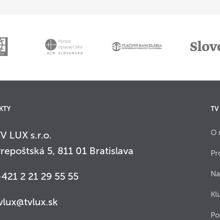
KTY
TV
O 
V LUX s.r.o.
repoštská 5, 811 01 Bratislava
Pr
Na
421 2 21 29 55 55
Kl
vlux@tvlux.sk
Po