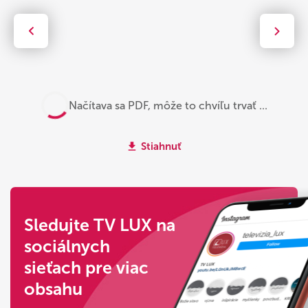
Načítava sa PDF, môže to chvíľu trvať ...
Stiahnuť
Sledujte TV LUX na
sociálnych
sieťach pre viac
obsahu