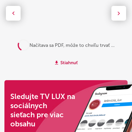
Načítava sa PDF, môže to chvíľu trvať ...
Stiahnuť
Sledujte TV LUX na
sociálnych
sieťach pre viac
obsahu