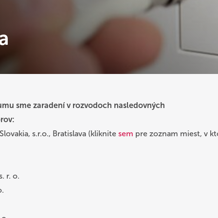
a
umu sme zaradení v rozvodoch nasledovných
rov:
vakia, s.r.o., Bratislava (kliknite
sem
pre zoznam miest, v kt
 r. o.
o.