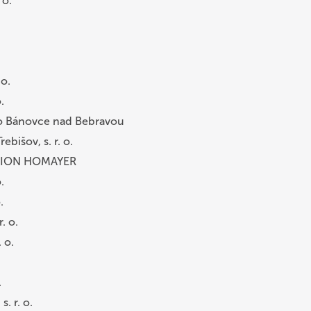
. o.
 o.
.
vo Bánovce nad Bebravou
ebišov, s. r. o.
IZION HOMAYER
.
.
. o.
 o.
.
. r. o.