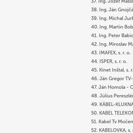
37. Ing. Jozef Mas
38. Ing. Ján Gnojčá
39. Ing. Michal Ju
40. Ing. Martin Bo
41. Ing. Peter Babi
42. Ing. Miroslav
43. IMAFEX, s. r. o.
44. ISPER, s. r. o.
45. Kinet Inštal, s. r
46. Ján Gregor TV
47. Ján Homola - C
48. Július Pereszlé
49. KÁBEL-KLUKNAVA
50. KABEL TELEKOM, 
51. Kabel Tv Močenok
52. KABELOVKA, s. r