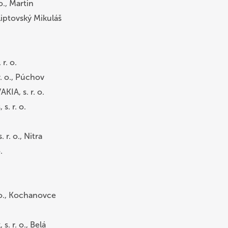
o., Martin
 Liptovský Mikuláš
r. o.
r. o., Púchov
IA, s. r. o.
s. r. o.
 r. o., Nitra
.
 o., Kochanovce
s. r. o., Belá