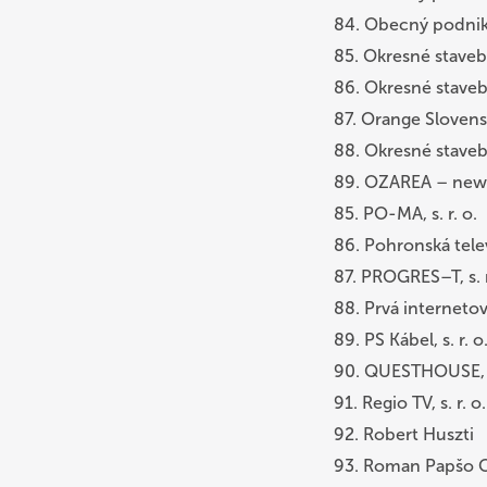
84. Obecný podnik T
85. Okresné stave
86. Okresné stave
87. Orange Slovensk
88. Okresné stave
89. OZAREA – news, 
85. PO-MA, s. r. o.
86. Pohronská telev
87. PROGRES–T, s. r
88. Prvá internetová,
89. PS Kábel, s. r. o
90. QUESTHOUSE, a
91. Regio TV, s. r. o.
92. Robert Huszti
93. Roman Papšo 