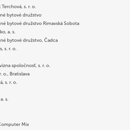
erchová, s. r. o.
bné bytové družstvo
bné bytové družstvo Rimavská Sobota
o, a. s.
bné bytové družstvo, Čadca
s. r. o.
ízna spoločnosť, s. r. o.
. o., Bratislava
 s. r. o.
.
. s.
Computer Mix