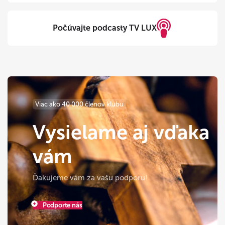
Počúvajte podcasty TV LUX
Viac ako 40 000 členov klubu
Vysielame aj vďaka
vám
Ďakujeme vám za vašu podporu!
Podporte nás