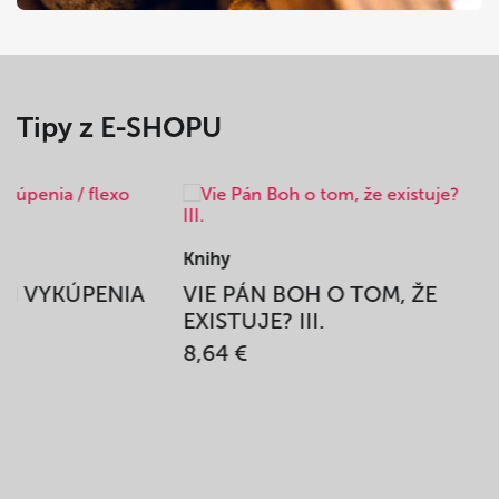
Tipy z E-SHOPU
Knihy
BEH VYKÚPENIA
VIE PÁN BOH O TOM, ŽE
A
EXISTUJE? III.
8,64 €