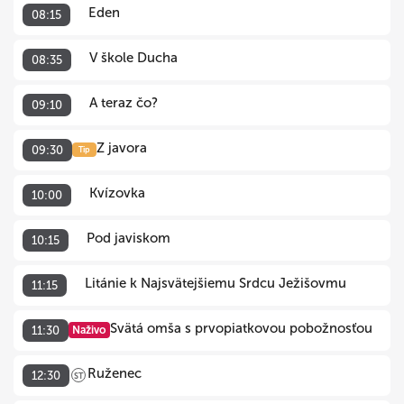
Eden
08:15
V škole Ducha
08:35
A teraz čo?
09:10
Z javora
09:30
Tip
Kvízovka
10:00
Pod javiskom
10:15
Litánie k Najsvätejšiemu Srdcu Ježišovmu
11:15
Svätá omša s prvopiatkovou pobožnosťou
11:30
Naživo
Ruženec
12:30
ST