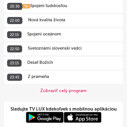
Spojení ľudskosťou
20:30
Tip
Nová kvalita života
22:00
Spojení oceánom
22:15
Svetoznámi slovenskí vedci
22:50
Desať Božích
23:15
Z prameňa
23:45
Zobraziť celý program
Sledujte TV LUX kdekoľvek s mobilnou aplikáciou