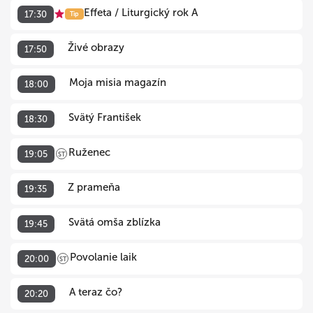
Effeta / Liturgický rok A
17:30
Tip
Živé obrazy
17:50
Moja misia magazín
18:00
Svätý František
18:30
Ruženec
19:05
ST
Z prameňa
19:35
Svätá omša zblízka
19:45
Povolanie laik
20:00
ST
A teraz čo?
20:20