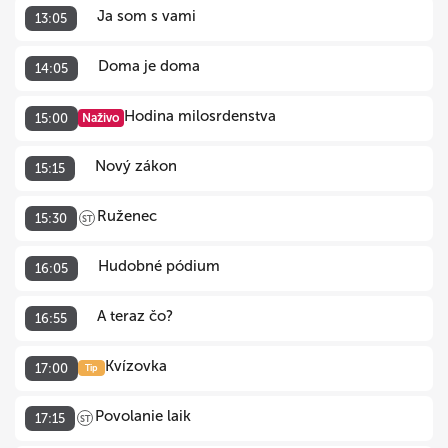
Ja som s vami
13:05
Doma je doma
14:05
Hodina milosrdenstva
15:00
Naživo
Nový zákon
15:15
Ruženec
15:30
ST
Hudobné pódium
16:05
A teraz čo?
16:55
Kvízovka
17:00
Tip
Povolanie laik
17:15
ST