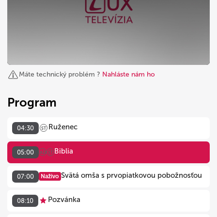
Máte technický problém ?
Nahláste nám ho
Program
Ruženec
04:30
ST
Biblia
05:00
AD
ST
Svätá omša s prvopiatkovou pobožnosťou
07:00
Naživo
Pozvánka
08:10