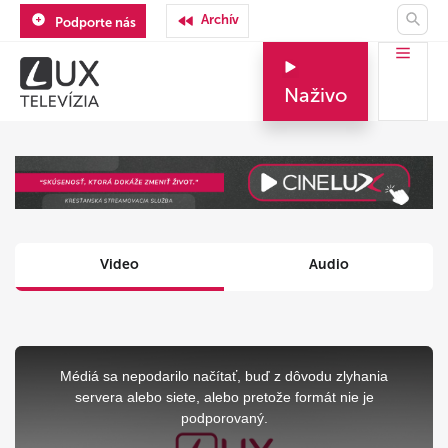
Archív
Podporte nás
Naživo
Video
Audio
This
is
a
Médiá sa nepodarilo načítať, buď z dôvodu zlyhania
modal
window.
servera alebo siete, alebo pretože formát nie je
podporovaný.