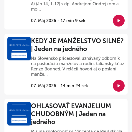
A) (Jn 14, 1-12) s dp. Andrejom Ondrejkom a
mo...
07. Máj 2026 - 17 min 9 sek
KEDY JE MANŽELSTVO SILNÉ?
| Jeden na jedného
Na Slovensko pricestoval uznávaný odborník
na pastoráciu manželov a rodín, taliansky kňaz
Renzo Bonneti. V relácii hovorí aj o poslaní
manže...
07. Máj 2026 - 14 min 24 sek
OHLASOVAŤ EVANJELIUM
CHUDOBNÝM | Jeden na
jedného
Misijná spoločnosť sv. Vincenta de Paul slávila