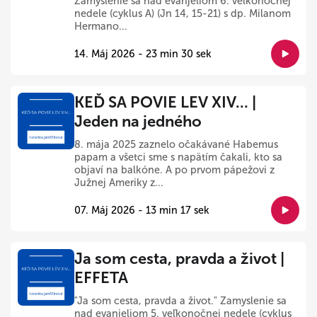
Zamyslenie sa nad evanjeliom 6. veľkonočnej
nedele (cyklus A) (Jn 14, 15-21) s dp. Milanom
Hermano...
14. Máj 2026 - 23 min 30 sek
KEĎ SA POVIE LEV XIV... |
Jeden na jedného
8. mája 2025 zaznelo očakávané Habemus
papam a všetci sme s napätím čakali, kto sa
objaví na balkóne. A po prvom pápežovi z
Južnej Ameriky z...
07. Máj 2026 - 13 min 17 sek
Ja som cesta, pravda a život |
EFFETA
"Ja som cesta, pravda a život." Zamyslenie sa
nad evanjeliom 5. veľkonočnej nedele (cyklus