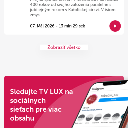
400 rokov od svojho založenia paralelne s
jubilejným rokom v Katolíckej cirkvi. V istom
zmys...
07. Máj 2026 - 13 min 29 sek
Zobraziť všetko
Sledujte TV LUX na
sociálnych
sieťach pre viac
obsahu