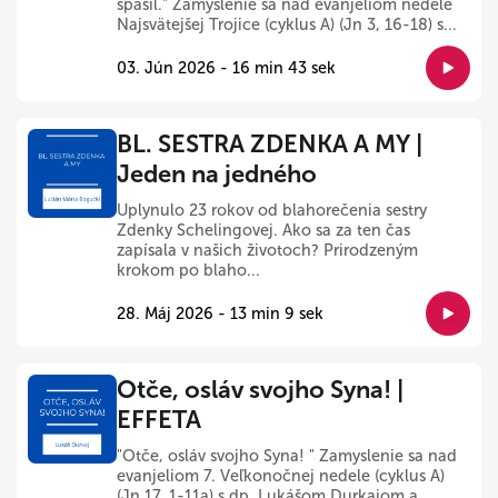
spasil." Zamyslenie sa nad evanjeliom nedele
Najsvätejšej Trojice (cyklus A) (Jn 3, 16-18) s...
03. Jún 2026 - 16 min 43 sek
BL. SESTRA ZDENKA A MY |
Jeden na jedného
Uplynulo 23 rokov od blahorečenia sestry
Zdenky Schelingovej. Ako sa za ten čas
zapísala v našich životoch? Prirodzeným
krokom po blaho...
28. Máj 2026 - 13 min 9 sek
Otče, osláv svojho Syna! |
EFFETA
"Otče, osláv svojho Syna! " Zamyslenie sa nad
evanjeliom 7. Veľkonočnej nedele (cyklus A)
(Jn 17, 1-11a) s dp. Lukášom Durkajom a