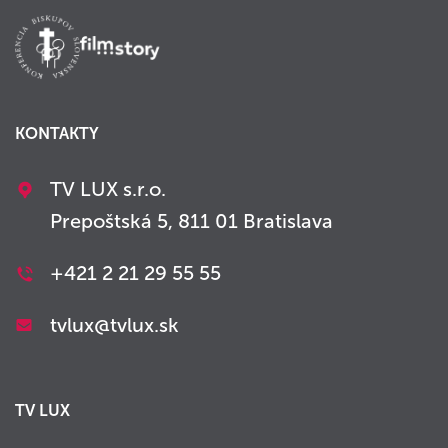
KONTAKTY
TV LUX s.r.o.
Prepoštská 5, 811 01 Bratislava
+421 2 21 29 55 55
tvlux@tvlux.sk
TV LUX