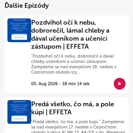
Ďalšie Epizódy
Pozdvihol oči k nebu,
dobrorečil, lámal chleby a
dával učeníkom a učeníci
zástupom | EFFETA
"Pozdvihol oči k nebu, dobrorečil a dával
chleby učeníkom a učeníci zástupom.
Zamyslenie sa nad evanjeliom 18. nedele v
Cezročnom období (cy...
05. Aug 2026 - 18 min 14 sek
Predá všetko, čo má, a pole
kúpi | EFFETA
"Predá všetko, čo má, a pole kúpi." Zamyslenie
sa nad evanjeliom 17. nedele v Cezročnom
období (cyklus A) (Mt 13, 44-52) s dp. Marekom