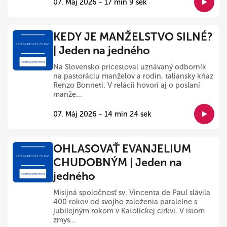
07. Máj 2026 - 17 min 9 sek
KEDY JE MANŽELSTVO SILNÉ?
| Jeden na jedného
Na Slovensko pricestoval uznávaný odborník
na pastoráciu manželov a rodín, taliansky kňaz
Renzo Bonneti. V relácii hovorí aj o poslaní
manže...
07. Máj 2026 - 14 min 24 sek
OHLASOVAŤ EVANJELIUM
CHUDOBNÝM | Jeden na
jedného
Misijná spoločnosť sv. Vincenta de Paul slávila
400 rokov od svojho založenia paralelne s
jubilejným rokom v Katolíckej cirkvi. V istom
zmys...