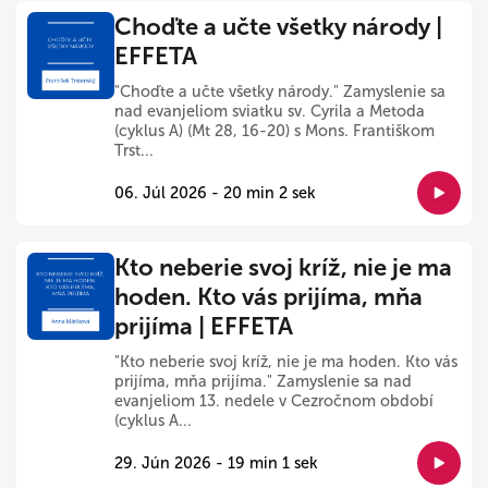
Choďte a učte všetky národy |
EFFETA
"Choďte a učte všetky národy." Zamyslenie sa
nad evanjeliom sviatku sv. Cyrila a Metoda
(cyklus A) (Mt 28, 16-20) s Mons. Františkom
Trst...
06. Júl 2026 - 20 min 2 sek
Kto neberie svoj kríž, nie je ma
hoden. Kto vás prijíma, mňa
prijíma | EFFETA
"Kto neberie svoj kríž, nie je ma hoden. Kto vás
prijíma, mňa prijíma." Zamyslenie sa nad
evanjeliom 13. nedele v Cezročnom období
(cyklus A...
29. Jún 2026 - 19 min 1 sek