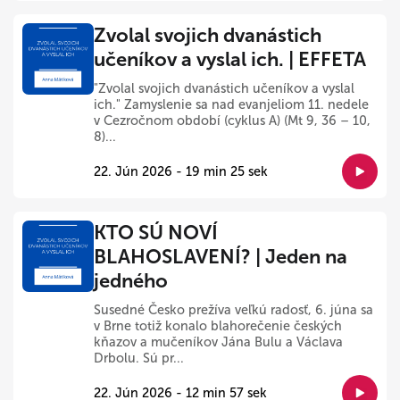
Zvolal svojich dvanástich
učeníkov a vyslal ich. | EFFETA
"Zvolal svojich dvanástich učeníkov a vyslal
ich." Zamyslenie sa nad evanjeliom 11. nedele
v Cezročnom období (cyklus A) (Mt 9, 36 – 10,
8)...
22. Jún 2026 - 19 min 25 sek
KTO SÚ NOVÍ
BLAHOSLAVENÍ? | Jeden na
jedného
Susedné Česko prežíva veľkú radosť, 6. júna sa
v Brne totiž konalo blahorečenie českých
kňazov a mučeníkov Jána Bulu a Václava
Drbolu. Sú pr...
22. Jún 2026 - 12 min 57 sek