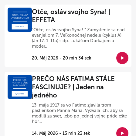
Otče, osláv svojho Syna! |
EFFETA
"Otče, osláv svojho Syna! " Zamyslenie sa nad
evanjeliom 7. Veľkonočnej nedele (cyklus A)
(Jn 17, 1-11a) s dp. Lukášom Durkajom a
moder...
20. Máj 2026 - 20 min 34 sek
PREČO NÁS FATIMA STÁLE
FASCINUJE? | Jeden na
jedného
13. mája 1917 sa vo Fatime zjavila trom
pastierikom Panna Mária. Vyzvala ich, aby sa
modlili za svet, lebo po jednej vojne príde ešte
hor...
14. Máj 2026 - 13 min 23 sek