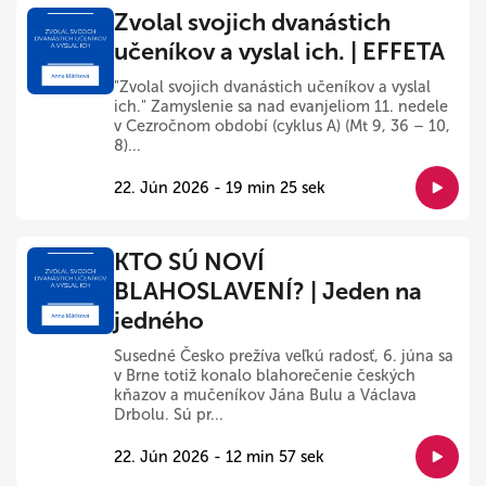
Zvolal svojich dvanástich
učeníkov a vyslal ich. | EFFETA
"Zvolal svojich dvanástich učeníkov a vyslal
ich." Zamyslenie sa nad evanjeliom 11. nedele
v Cezročnom období (cyklus A) (Mt 9, 36 – 10,
8)...
22. Jún 2026 - 19 min 25 sek
KTO SÚ NOVÍ
BLAHOSLAVENÍ? | Jeden na
jedného
Susedné Česko prežíva veľkú radosť, 6. júna sa
v Brne totiž konalo blahorečenie českých
kňazov a mučeníkov Jána Bulu a Václava
Drbolu. Sú pr...
22. Jún 2026 - 12 min 57 sek