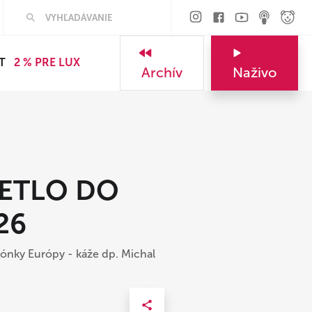
T
2 % PRE LUX
Archív
Naživo
VETLO DO
26
trónky Európy - káže dp. Michal