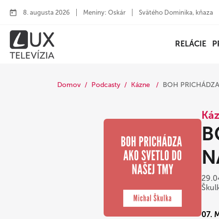
8. augusta 2026
Meniny: Oskár
Svätého Dominika, kňaza
RELÁCIE
P
Domov
Podcasty
Kázne
BOH PRICHÁDZA A
Ká
B
N
29.0
Škul
07. 