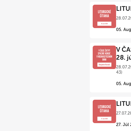
LITU
28.07.2
05. Aug
V ČA
28. j
28.07.2
43)
05. Aug
LITU
27.07.2
27. Júl