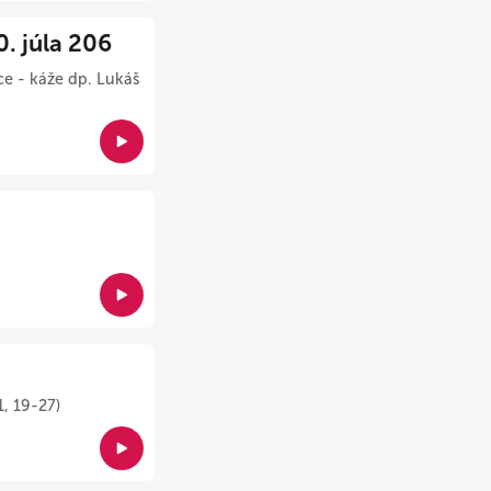
 júla 206
ce - káže dp. Lukáš
1, 19-27)