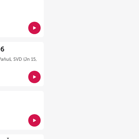
26
Vaňuš, SVD (Jn 15,