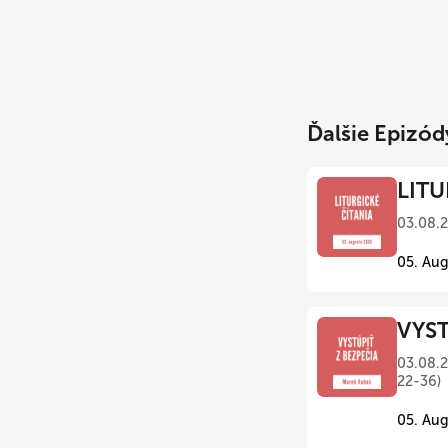
Ďalšie Epizód
LITU
03.08.
05. Aug
VYST
03.08.2
22-36)
05. Aug