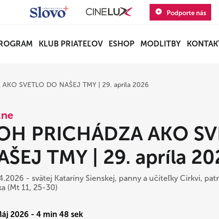
Podporte nás
ROGRAM
KLUB PRIATEĽOV
ESHOP
MODLITBY
KONTAK
KO SVETLO DO NAŠEJ TMY | 29. apríla 2026
zne
OH PRICHÁDZA AKO S
AŠEJ TMY | 29. apríla 20
4.2026 - svätej Kataríny Sienskej, panny a učiteľky Cirkvi, pa
ka (Mt 11, 25-30)
Máj 2026 - 4 min 48 sek