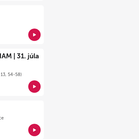
M | 31. júla
 13, 54-58)
ce