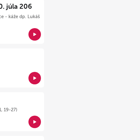
 júla 206
ce - káže dp. Lukáš
1, 19-27)