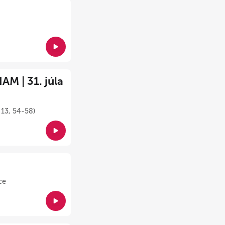
M | 31. júla
 13, 54-58)
ce