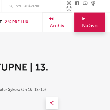
T
2 % PRE LUX
Archív
Naživo
PNE | 13.
eter Sykora (Jn 16, 12-15)