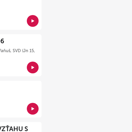
26
Vaňuš, SVD (Jn 15,
VZŤAHU S