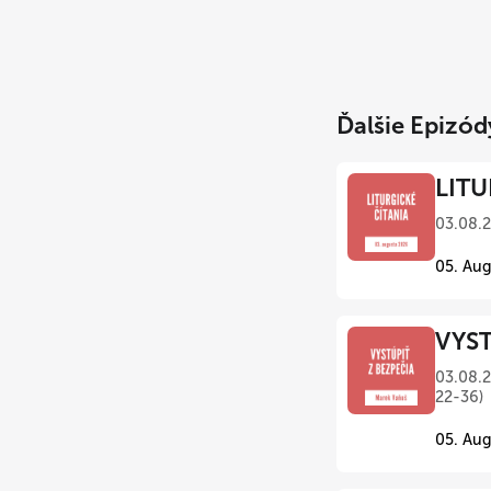
Ďalšie Epizód
LITU
03.08.
05. Aug
VYST
03.08.2
22-36)
05. Aug