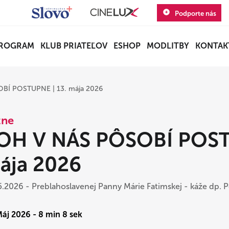
Podporte nás
ROGRAM
KLUB PRIATEĽOV
ESHOP
MODLITBY
KONTAK
BÍ POSTUPNE | 13. mája 2026
zne
OH V NÁS PÔSOBÍ POSTU
ája 2026
5.2026 - Preblahoslavenej Panny Márie Fatimskej - káže dp. P
Máj 2026 - 8 min 8 sek