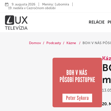
9. augusta 2026
Meniny: Ľubomíra
19. nedeľa v Cezročnom období
RELÁCIE
P
Domov
Podcasty
Kázne
BOH V NÁS PÔSO
Ká
B
m
13.0
20. 