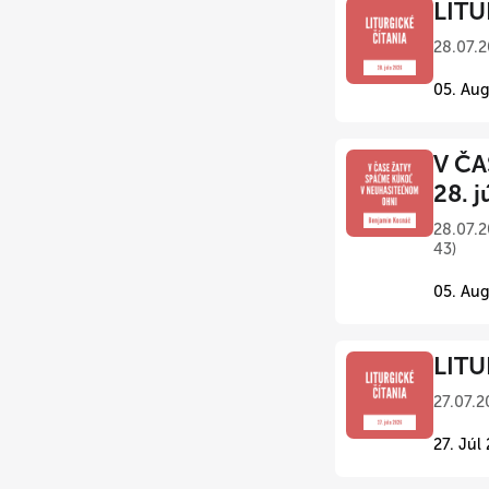
LITU
28.07.2
05. Aug
V ČA
28. j
28.07.2
43)
05. Aug
LITU
27.07.2
27. Júl