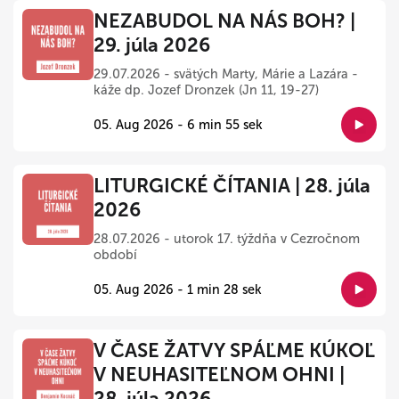
NEZABUDOL NA NÁS BOH? |
29. júla 2026
29.07.2026 - svätých Marty, Márie a Lazára -
káže dp. Jozef Dronzek (Jn 11, 19-27)
05. Aug 2026 - 6 min 55 sek
LITURGICKÉ ČÍTANIA | 28. júla
2026
28.07.2026 - utorok 17. týždňa v Cezročnom
období
05. Aug 2026 - 1 min 28 sek
V ČASE ŽATVY SPÁĽME KÚKOĽ
V NEUHASITEĽNOM OHNI |
28. júla 2026