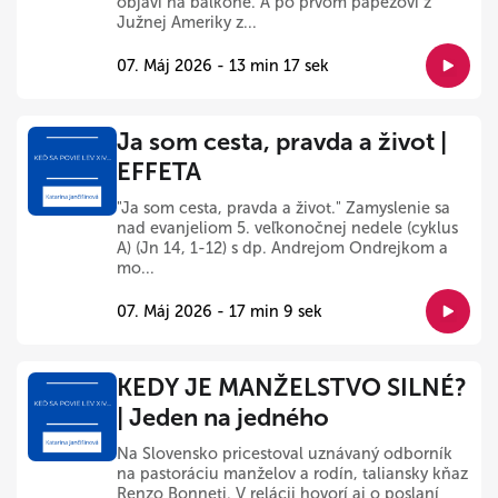
objaví na balkóne. A po prvom pápežovi z
Južnej Ameriky z...
07. Máj 2026 - 13 min 17 sek
Ja som cesta, pravda a život |
EFFETA
"Ja som cesta, pravda a život." Zamyslenie sa
nad evanjeliom 5. veľkonočnej nedele (cyklus
A) (Jn 14, 1-12) s dp. Andrejom Ondrejkom a
mo...
07. Máj 2026 - 17 min 9 sek
KEDY JE MANŽELSTVO SILNÉ?
| Jeden na jedného
Na Slovensko pricestoval uznávaný odborník
na pastoráciu manželov a rodín, taliansky kňaz
Renzo Bonneti. V relácii hovorí aj o poslaní