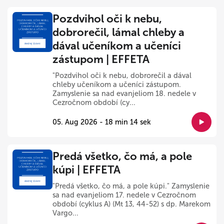
Pozdvihol oči k nebu,
dobrorečil, lámal chleby a
dával učeníkom a učeníci
zástupom | EFFETA
"Pozdvihol oči k nebu, dobrorečil a dával
chleby učeníkom a učeníci zástupom.
Zamyslenie sa nad evanjeliom 18. nedele v
Cezročnom období (cy...
05. Aug 2026 - 18 min 14 sek
Predá všetko, čo má, a pole
kúpi | EFFETA
"Predá všetko, čo má, a pole kúpi." Zamyslenie
sa nad evanjeliom 17. nedele v Cezročnom
období (cyklus A) (Mt 13, 44-52) s dp. Marekom
Vargo...