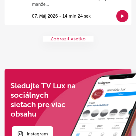
manže...
07. Máj 2026 - 14 min 24 sek
Zobraziť všetko
Sledujte TV Lux na
sociálnych
sieťach pre viac
obsahu
Instagram