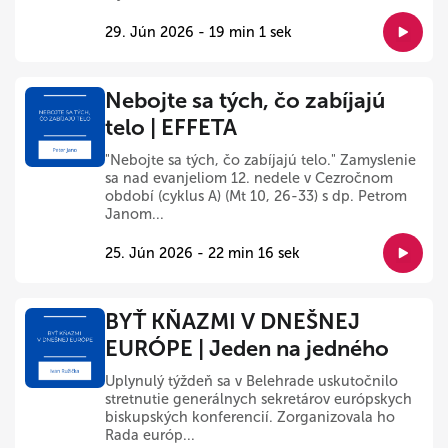
29. Jún 2026 - 19 min 1 sek
Nebojte sa tých, čo zabíjajú
telo | EFFETA
"Nebojte sa tých, čo zabíjajú telo." Zamyslenie
sa nad evanjeliom 12. nedele v Cezročnom
období (cyklus A) (Mt 10, 26-33) s dp. Petrom
Janom...
25. Jún 2026 - 22 min 16 sek
BYŤ KŇAZMI V DNEŠNEJ
EURÓPE | Jeden na jedného
Uplynulý týždeň sa v Belehrade uskutočnilo
stretnutie generálnych sekretárov európskych
biskupských konferencií. Zorganizovala ho
Rada európ...