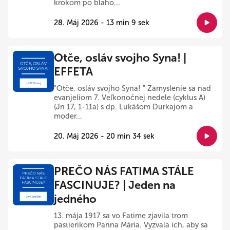
krokom po blaho...
28. Máj 2026 - 13 min 9 sek
Otče, osláv svojho Syna! |
EFFETA
"Otče, osláv svojho Syna! " Zamyslenie sa nad
evanjeliom 7. Veľkonočnej nedele (cyklus A)
(Jn 17, 1-11a) s dp. Lukášom Durkajom a
moder...
20. Máj 2026 - 20 min 34 sek
PREČO NÁS FATIMA STÁLE
FASCINUJE? | Jeden na
jedného
13. mája 1917 sa vo Fatime zjavila trom
pastierikom Panna Mária. Vyzvala ich, aby sa