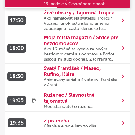
19. nedele v Cezročnom období...
Živé obrazy / Tajomná Trojica
Ako namaľovať Najsvätejšiu Trojicu?
17:50
Väčšina ranokresťanského umenia
zobrazuje tri často identické ľu...
Moja misia magazín / Srdce pre
bezdomovcov
18:00
Ako 16-ročná sa vydala za prvými
bezdomovcami a s ochotou a Božou
láskou im slúži dodnes. Záchranárk...
Svätý František / Maseo,
Rufino, Klára
18:30
Animovaný seriál o živote sv. Františka
z Assisi.
Ruženec / Slávnostné
19:05
tajomstvá
ST
Modlitba svätého ruženca.
Z prameňa
19:35
Čítania a evanjelium zo dňa.