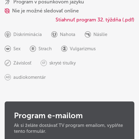
Program v posunkovom jazyku
Nie je možné sledovať online
Stiahnuť program 32. týždňa (.pdf)
Diskriminácia
Nahota
Násilie
Sex
Strach
Vulgarizmus
Závislosť
skryté titulky
ST
audiokomentár
AD
Program e-mailom
Ak si želáte dostávať TV program emailom, vyplňte
tento formulár.