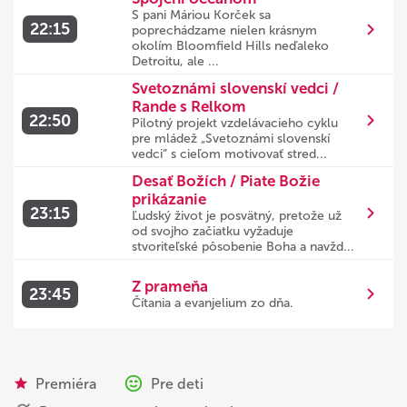
S pani Máriou Korček sa
22:15
poprechádzame nielen krásnym
okolím Bloomfield Hills neďaleko
Detroitu, ale ...
Svetoznámi slovenskí vedci /
Rande s Relkom
22:50
Pilotný projekt vzdelávacieho cyklu
pre mládež „Svetoznámi slovenskí
vedci“ s cieľom motivovať stred...
Desať Božích / Piate Božie
prikázanie
23:15
Ľudský život je posvätný, pretože už
od svojho začiatku vyžaduje
stvoriteľské pôsobenie Boha a navžd...
Z prameňa
23:45
Čítania a evanjelium zo dňa.
Premiéra
Pre deti