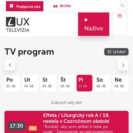
Archív
Podporte nás
Naživo
TV program
32. týždeň
Previous
Next
Po
Ut
St
Št
Pi
So
Ne
03. 08.
04. 08.
05. 08.
06. 08.
07. 08.
08. 08.
09. 08.
Zobraziť celý deň
Effeta / Liturgický rok A / 19.
nedeľa v Cezročnom období
17:30
"Rozkáž, aby som prišiel k tebe po
Tip
vode." Zamyslenie sa nad evanjeliom