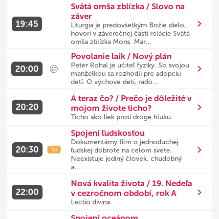
Svätá omša zblízka / Slovo na
záver
19:45
Liturgia je predovšetkým Božie dielo,
hovorí v záverečnej časti relácie Svätá
omša zblízka Mons. Mar...
Povolanie laik / Nový plán
Peter Rohal je učiteľ fyziky. So svojou
20:00
ST
manželkou sa rozhodli pre adopciu
detí. O výchove detí, rado...
A teraz čo? / Prečo je dôležité v
20:20
mojom živote ticho?
Ticho ako liek proti droge hluku.
Spojení ľudskosťou
Dokumentárny film o jednoduchej
20:30
ľudskej dobrote na celom svete.
Tip
Neexistuje jediný človek, chudobný
a...
Nová kvalita života / 19. Nedeľa
22:00
v cezročnom období, rok A
Lectio divina
Spojení oceánom