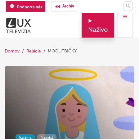
Archív
Podporte nás
Naživo
Domov
Relácie
MODLITBIČKY
Relácia
Detské