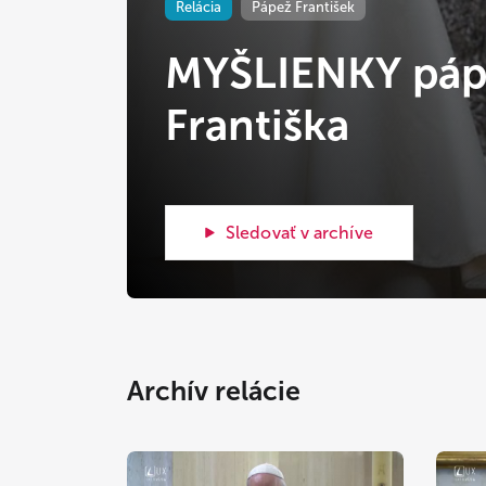
Relácia
Pápež František
MYŠLIENKY páp
Františka
Sledovať v archíve
Archív relácie