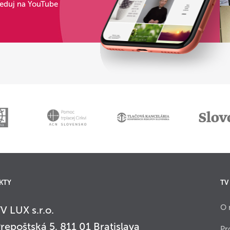
leduj na YouTube
KTY
TV
O 
V LUX s.r.o.
repoštská 5, 811 01 Bratislava
Pr