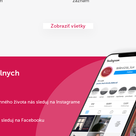
m
záznam
Zobraziť všetky
álnych
ného života nás sleduj na Instagrame
s sleduj na Facebooku