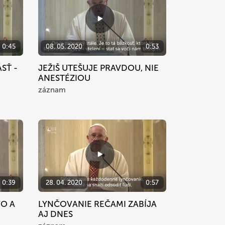
0:45
08. 05. 2020
0:53
SŤ -
JEŽIŠ UTEŠUJE PRAVDOU, NIE
ANESTÉZIOU
záznam
0:39
28. 04. 2020
0:57
VO A
LYNČOVANIE REČAMI ZABÍJA
AJ DNES