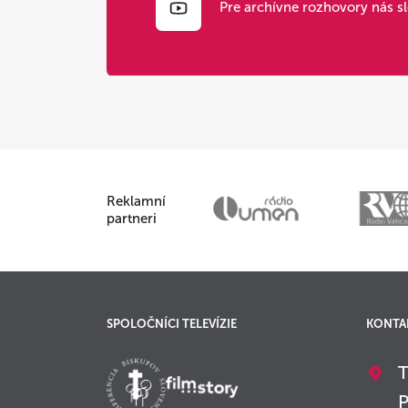
Pre archívne rozhovory nás s
Reklamní
partneri
SPOLOČNÍCI TELEVÍZIE
KONTA
T
P