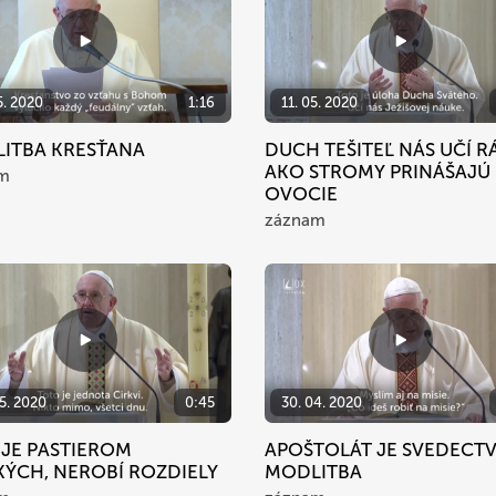
5. 2020
1:16
11. 05. 2020
ITBA KRESŤANA
DUCH TEŠITEĽ NÁS UČÍ RÁ
AKO STROMY PRINÁŠAJÚ
m
OVOCIE
záznam
5. 2020
0:45
30. 04. 2020
 JE PASTIEROM
APOŠTOLÁT JE SVEDECT
KÝCH, NEROBÍ ROZDIELY
MODLITBA