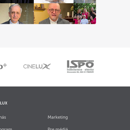
 LUX
nás
Marketing
ogram
Pre médiá