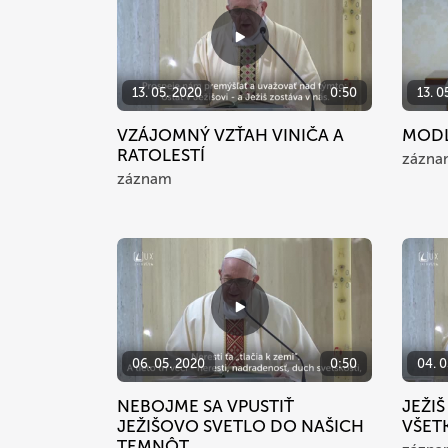
13. 05. 2020
0:50
13. 0
VZÁJOMNÝ VZŤAH VINIČA A
MODL
RATOLESTÍ
zázna
záznam
06. 05. 2020
0:50
04. 0
NEBOJME SA VPUSTIŤ
JEŽIŠ
JEŽIŠOVO SVETLO DO NAŠICH
VŠET
TEMNÔT