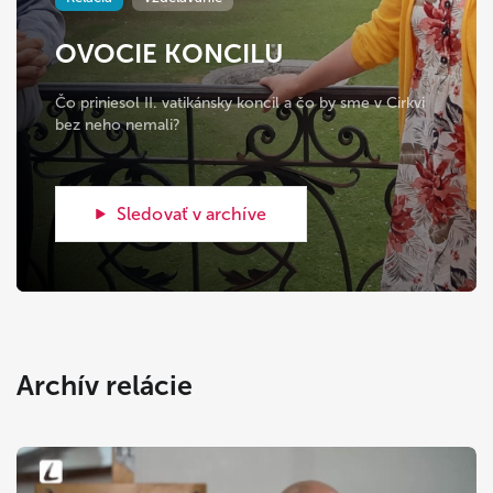
OVOCIE KONCILU
Čo priniesol II. vatikánsky koncil a čo by sme v Cirkvi
bez neho nemali?
Sledovať v archíve
Archív relácie