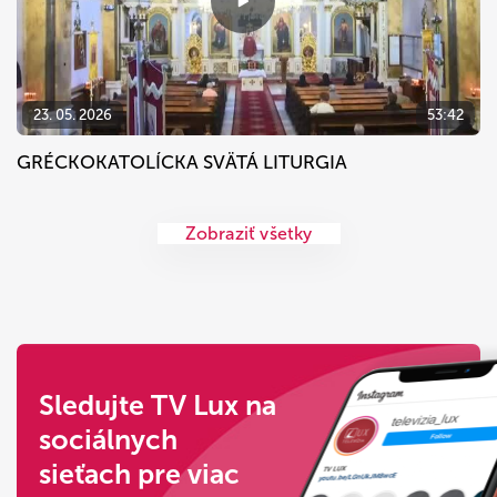
23. 05. 2026
53:42
GRÉCKOKATOLÍCKA SVÄTÁ LITURGIA
Zobraziť všetky
Sledujte TV Lux na
sociálnych
sieťach pre viac