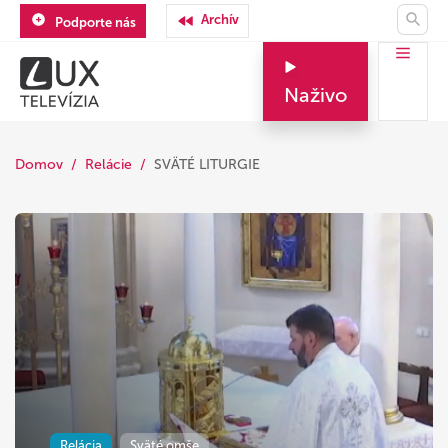
Archív
Podporte nás
Naživo
Domov
Relácie
SVÄTÉ LITURGIE
Relácia
Sväté omše