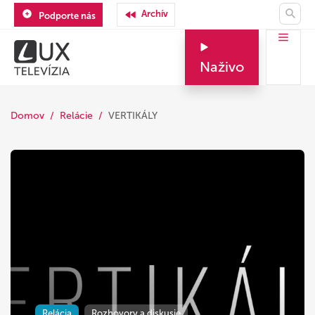
Archív
Podporte nás
Naživo
Domov
Relácie
VERTIKÁLY
Relácia
Rozhovory a diskusie