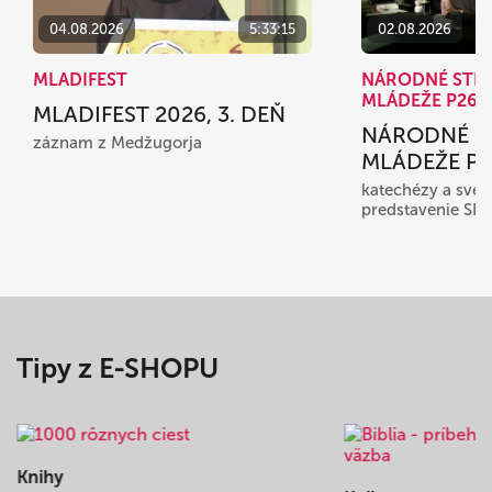
04.08.2026
5:33:15
02.08.2026
MLADIFEST
NÁRODNÉ STR
MLÁDEŽE P26
MLADIFEST 2026, 3. DEŇ
NÁRODNÉ S
záznam z Medžugorja
MLÁDEŽE P26
katechézy a sved
predstavenie SD
Tipy z E-SHOPU
Knihy