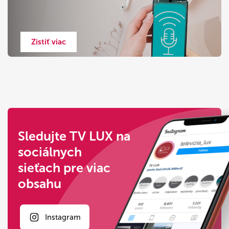
Zistiť viac
Sledujte TV LUX na
sociálnych
sieťach pre viac
obsahu
Instagram