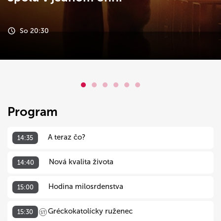
So 20:30
Program
A teraz čo?
14:35
Nová kvalita života
14:40
Hodina milosrdenstva
15:00
Gréckokatolícky ruženec
15:30
ST