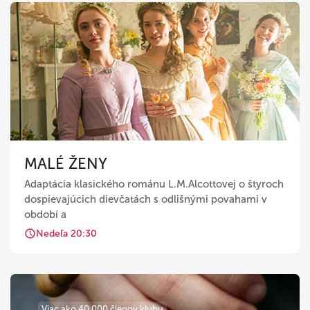
MALÉ ŽENY
Adaptácia klasického románu L.M.Alcottovej o štyroch
dospievajúcich dievčatách s odlišnými povahami v
období a
Nedeľa 20:30
Viac ako 40 000 členov klubu