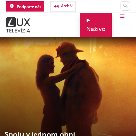
Archív
Podporte nás
Naživo
Spolu v jednom ohni