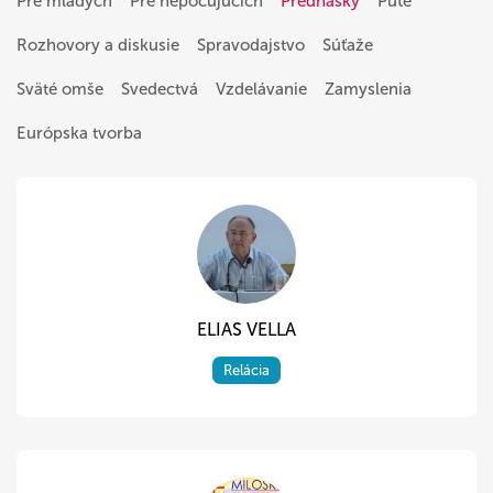
Pre mladých
Pre nepočujúcich
Prednášky
Púte
Rozhovory a diskusie
Spravodajstvo
Súťaže
Sväté omše
Svedectvá
Vzdelávanie
Zamyslenia
Európska tvorba
ELIAS VELLA
Relácia