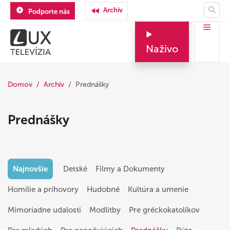
Archív
Podporte nás
Naživo
Domov
Archív
Prednášky
Prednášky
Najnovšie
Detské
Filmy a Dokumenty
Homílie a príhovory
Hudobné
Kultúra a umenie
Mimoriadne udalosti
Modlitby
Pre gréckokatolíkov