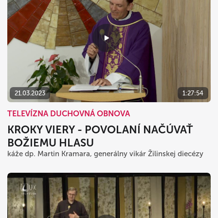
21.03.2023
1:27:54
TELEVÍZNA DUCHOVNÁ OBNOVA
KROKY VIERY - POVOLANÍ NAČÚVAŤ
BOŽIEMU HLASU
káže dp. Martin Kramara, generálny vikár Žilinskej diecézy