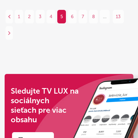
1
2
3
4
5
6
7
8
...
13
Sledujte TV LUX na
sociálnych
sieťach pre viac
obsahu