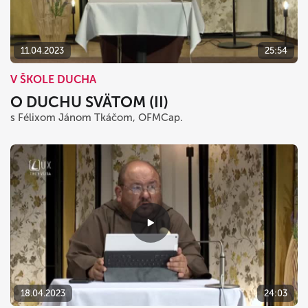
11.04.2023
25:54
V ŠKOLE DUCHA
O DUCHU SVÄTOM (II)
s Félixom Jánom Tkáčom, OFMCap.
18.04.2023
24:03