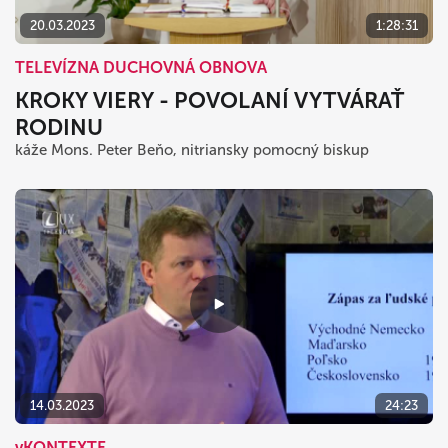
20.03.2023
1:28:31
TELEVÍZNA DUCHOVNÁ OBNOVA
KROKY VIERY - POVOLANÍ VYTVÁRAŤ
RODINU
káže Mons. Peter Beňo, nitriansky pomocný biskup
14.03.2023
24:23
vKONTEXTE