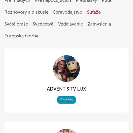
Pre mladých
Pre nepočujúcich
Prednášky
Púte
Rozhovory a diskusie
Spravodajstvo
Súťaže
Sväté omše
Svedectvá
Vzdelávanie
Zamyslenia
Európska tvorba
ADVENT S TV LUX
Relácia