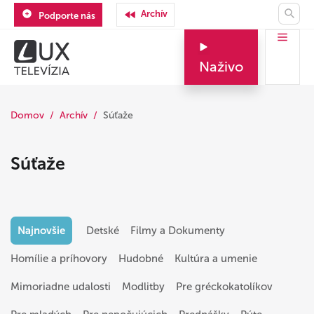
Archív
Podporte nás
Naživo
Domov
Archív
Súťaže
Súťaže
Najnovšie
Detské
Filmy a Dokumenty
Homílie a príhovory
Hudobné
Kultúra a umenie
Mimoriadne udalosti
Modlitby
Pre gréckokatolíkov