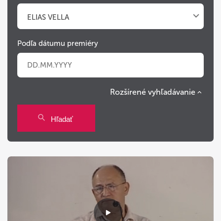
ELIAS VELLA
Podľa dátumu premiéry
Rozšírené vyhľadávanie
Po
Ut
St
Št
Pi
So
Ne
Hľadať
27
28
29
30
31
1
2
3
4
5
6
7
8
9
10
11
12
13
14
15
16
17
18
19
20
21
22
23
24
25
26
27
28
29
30
31
1
2
3
4
5
6