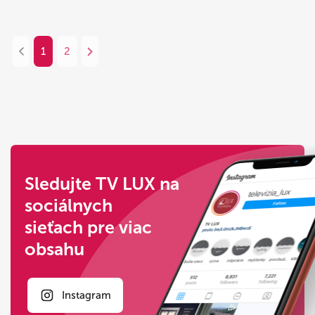
1
2
Sledujte TV LUX na
sociálnych
sieťach pre viac
obsahu
Instagram