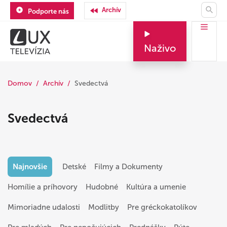
Archív
Podporte nás
Naživo
Domov
Archív
Svedectvá
Svedectvá
Najnovšie
Detské
Filmy a Dokumenty
Homílie a príhovory
Hudobné
Kultúra a umenie
Mimoriadne udalosti
Modlitby
Pre gréckokatolíkov