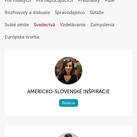
Pre mladých
Pre nepočujúcich
Prednášky
Púte
Rozhovory a diskusie
Spravodajstvo
Súťaže
Sväté omše
Svedectvá
Vzdelávanie
Zamyslenia
Európska tvorba
AMERICKO-SLOVENSKÉ INŠPIRÁCIE
Relácia