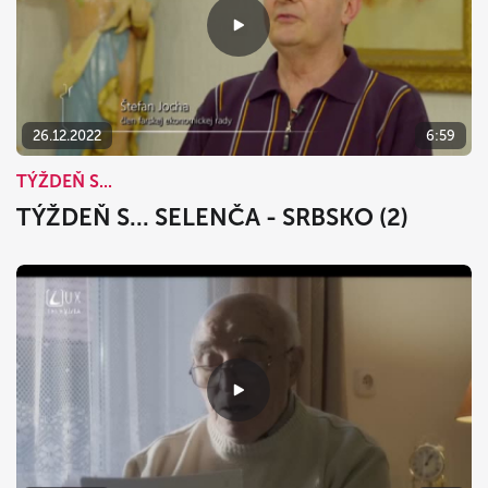
26.12.2022
6:59
TÝŽDEŇ S...
TÝŽDEŇ S... SELENČA - SRBSKO (2)