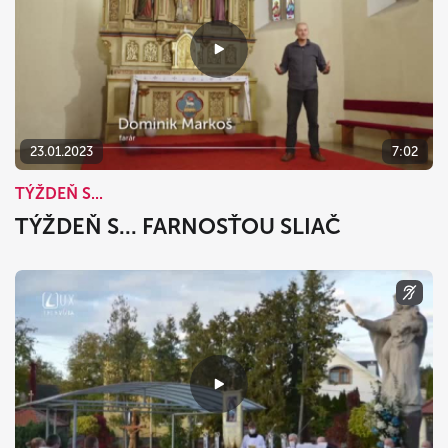
23.01.2023
7:02
TÝŽDEŇ S...
TÝŽDEŇ S... FARNOSŤOU SLIAČ