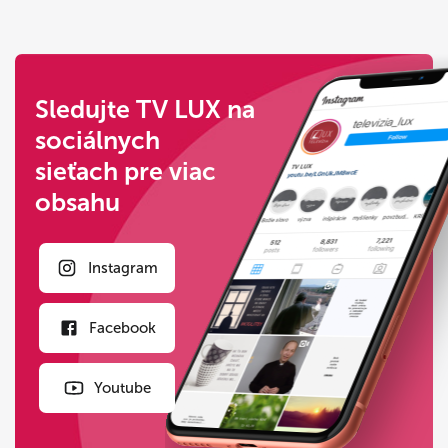
1
2
3
4
5
6
7
8
Sledujte TV LUX na
sociálnych
sieťach pre viac
obsahu
Instagram
Facebook