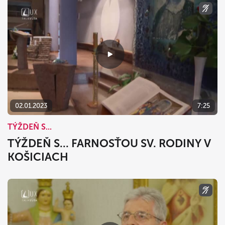
02.01.2023
7:25
TÝŽDEŇ S...
TÝŽDEŇ S... FARNOSŤOU SV. RODINY V
KOŠICIACH