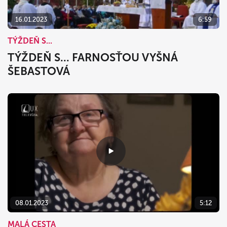
16.01.2023
6:59
TÝŽDEŇ S...
TÝŽDEŇ S... FARNOSŤOU VYŠNÁ
ŠEBASTOVÁ
08.01.2023
5:12
MALÁ CESTA