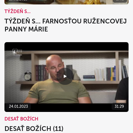
TÝŽDEŇ S...
TÝŽDEŇ S... FARNOSŤOU RUŽENCOVEJ
PANNY MÁRIE
24.01.2023
31:29
DESAŤ BOŽÍCH
DESAŤ BOŽÍCH (11)