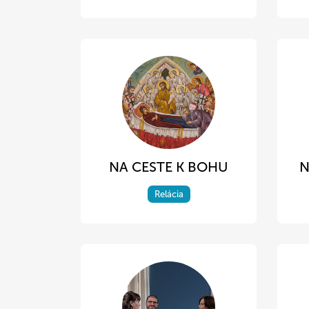
NA CESTE K BOHU
N
Relácia