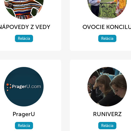
NÁPOVEDY Z VEDY
OVOCIE KONCIL
Relácia
Relácia
PragerU
RUNIVERZ
Relácia
Relácia