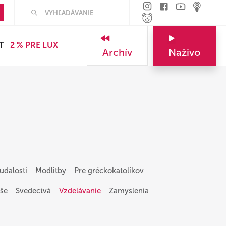
Hľadať
T
2 % PRE LUX
Archív
Naživo
udalosti
Modlitby
Pre gréckokatolíkov
še
Svedectvá
Vzdelávanie
Zamyslenia