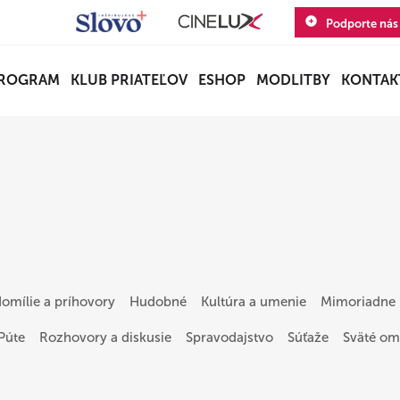
Podporte nás
ROGRAM
KLUB PRIATEĽOV
ESHOP
MODLITBY
KONTAK
omílie a príhovory
Hudobné
Kultúra a umenie
Mimoriadne 
Púte
Rozhovory a diskusie
Spravodajstvo
Súťaže
Sväté om