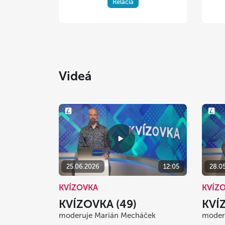
Relácia
Videá
25.06.2026
12:05
28.0
KVÍZOVKA
KVÍZ
KVÍZOVKA (49)
KVÍ
moderuje Marián Mecháček
moderu