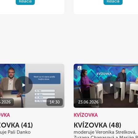
Relácia
Relácia
5.2026
14:30
23.06.2026
OVKA
KVÍZOVKA
ZOVKA (41)
KVÍZOVKA (48)
je Pali Danko
moderuje Veronika Strelková, 
Zuzana Chanasová a Marián B