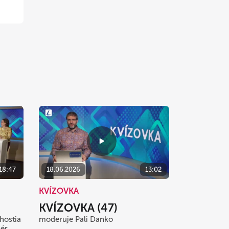
18:47
18.06.2026
13:02
KVÍZOVKA
KVÍZOVKA (47)
hostia
moderuje Pali Danko
ér