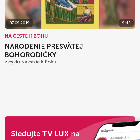
07.09.2019
9:42
NA CESTE K BOHU
NARODENIE PRESVÄTEJ
BOHORODIČKY
z cyklu Na ceste k Bohu
Sledujte TV LUX na