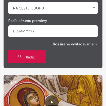
NA CESTE K BOHU
Podľa dátumu premiéry
Rozšírené vyhľadávanie
Po
Ut
St
Št
Pi
So
Ne
Hľadať
27
28
29
30
31
1
2
3
4
5
6
7
8
9
10
11
12
13
14
15
16
17
18
19
20
21
22
23
24
25
26
27
28
29
30
31
1
2
3
4
5
6