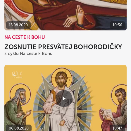
dnes
vymazať
zavrieť
15.08.2020
10:56
NA CESTE K BOHU
ZOSNUTIE PRESVÄTEJ BOHORODIČKY
z cyklu Na ceste k Bohu
06.08.2020
10:47