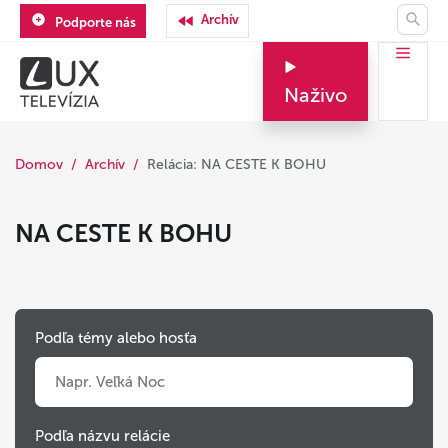
Archív
Podporte nás
Naživo
Domov
Archív
Relácia: NA CESTE K BOHU
NA CESTE K BOHU
Podľa témy alebo hosťa
Podľa názvu relácie