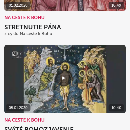
01.02.2020
10:49
NA CESTE K BOHU
STRETNUTIE PÁNA
z cyklu Na ceste k Bohu
05.01.2020
10:40
NA CESTE K BOHU
SVÄTÉ BOHOZJAVENIE