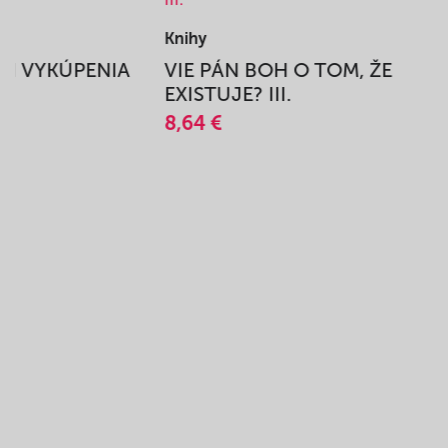
Knihy
BEH VYKÚPENIA
VIE PÁN BOH O TOM, ŽE
A
EXISTUJE? III.
8,64 €