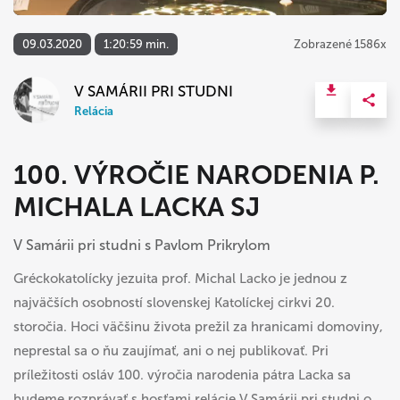
09.03.2020
1:20:59 min.
Zobrazené 1586x
V SAMÁRII PRI STUDNI
Relácia
100. VÝROČIE NARODENIA P.
MICHALA LACKA SJ
V Samárii pri studni s Pavlom Prikrylom
Gréckokatolícky jezuita prof. Michal Lacko je jednou z
najväčších osobností slovenskej Katolíckej cirkvi 20.
storočia. Hoci väčšinu života prežil za hranicami domoviny,
neprestal sa o ňu zaujímať, ani o nej publikovať. Pri
príležitosti osláv 100. výročia narodenia pátra Lacka sa
budeme rozprávať s hosťami relácie V Samárii pri studni o