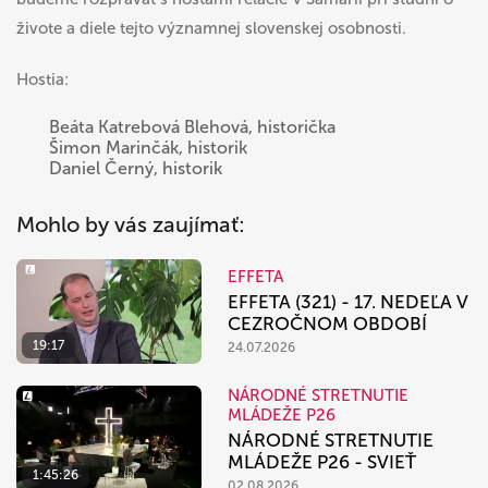
živote a diele tejto významnej slovenskej osobnosti.
Hostia:
Beáta Katrebová Blehová, historička
Šimon Marinčák, historik
Daniel Černý, historik
Mohlo by vás zaujímať:
EFFETA
EFFETA (321) - 17. NEDEĽA V
CEZROČNOM OBDOBÍ
19:17
24.07.2026
NÁRODNÉ STRETNUTIE
MLÁDEŽE P26
NÁRODNÉ STRETNUTIE
MLÁDEŽE P26 - SVIEŤ
1:45:26
02.08.2026