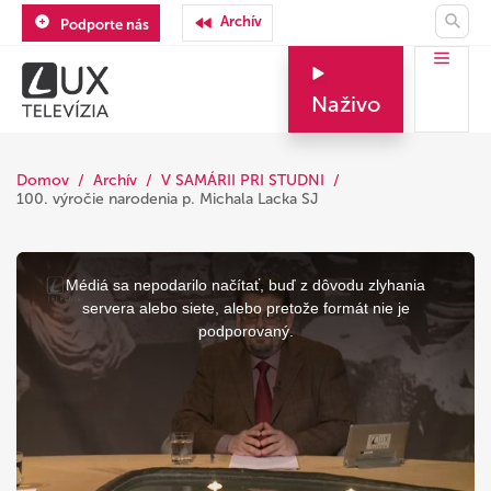
Archív
Podporte nás
Naživo
Domov
Archív
V SAMÁRII PRI STUDNI
100. výročie narodenia p. Michala Lacka SJ
This
is
a
Médiá sa nepodarilo načítať, buď z dôvodu zlyhania
modal
window.
servera alebo siete, alebo pretože formát nie je
podporovaný.