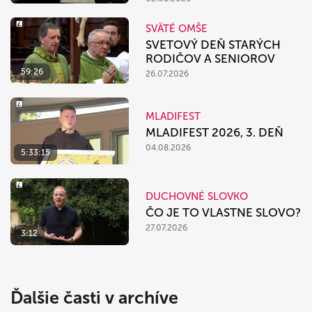
SVÄTÉ OMŠE
SVETOVÝ DEŇ STARÝCH
RODIČOV A SENIOROV
59:26
26.07.2026
MLADIFEST
MLADIFEST 2026, 3. DEŇ
04.08.2026
5:33:15
DUCHOVNÉ SLOVKO
ČO JE TO VLASTNE SLOVO?
27.07.2026
3:12
Ďalšie časti v archíve