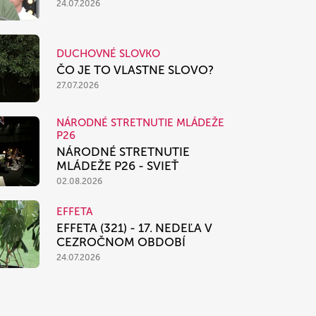
24.07.2026
DUCHOVNÉ SLOVKO
ČO JE TO VLASTNE SLOVO?
27.07.2026
NÁRODNÉ STRETNUTIE MLÁDEŽE
P26
NÁRODNÉ STRETNUTIE
MLÁDEŽE P26 - SVIEŤ
02.08.2026
EFFETA
EFFETA (321) - 17. NEDEĽA V
CEZROČNOM OBDOBÍ
24.07.2026