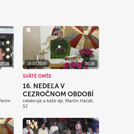
:19:05
19.07.2026
36:18
SVÄTÉ OMŠE
16. NEDEĽA V
CEZROČNOM OBDOBÍ
Verím
celebruje a káže dp. Martin Hačák,
SJ