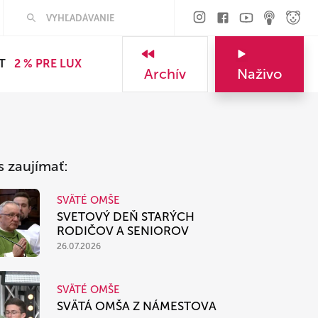
Hľadať
T
2 % PRE LUX
Archív
Naživo
s zaujímať:
SVÄTÉ OMŠE
SVETOVÝ DEŇ STARÝCH
RODIČOV A SENIOROV
26.07.2026
SVÄTÉ OMŠE
SVÄTÁ OMŠA Z NÁMESTOVA