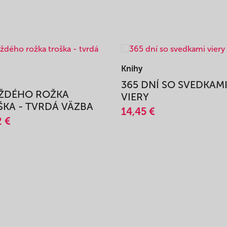
Knihy
365 DNÍ SO SVEDKAM
AŽDÉHO ROŽKA
VIERY
KA - TVRDÁ VÄZBA
14,45 €
2 €