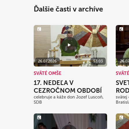
Ďalšie časti v archíve
26.07.2026
53:03
26.0
SVÄTÉ OMŠE
SVÄT
17. NEDEĽA V
SVE
CEZROČNOM OBDOBÍ
ROD
celebruje a káže don Jozef Luscoň,
svätej
SDB
Bratis