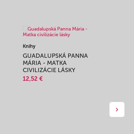
Knihy
Knihy
I
GUADALUPSKÁ PANNA
ZAŽIŤ M
MÁRIA - MATKA
SPRIEVO
CIVILIZÁCIE LÁSKY
12,51 €
12,52 €