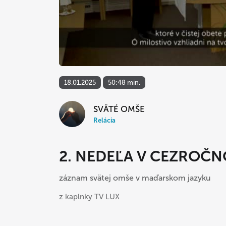
18.01.2025
50:48 min.
SVÄTÉ OMŠE
Relácia
2. NEDEĽA V CEZROČ
záznam svätej omše v maďarskom jazyku
z kaplnky TV LUX