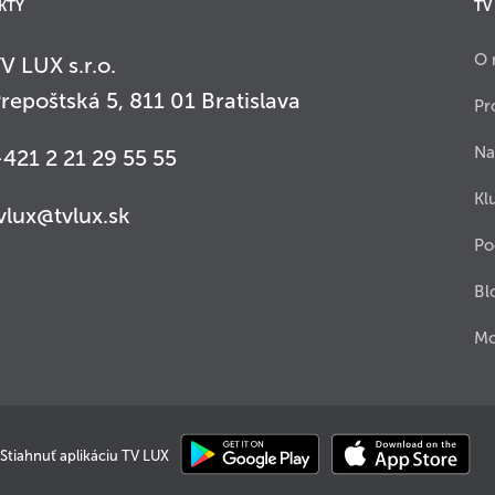
KTY
TV
O 
V LUX s.r.o.
repoštská 5, 811 01 Bratislava
Pr
Na
421 2 21 29 55 55
Kl
vlux@tvlux.sk
Po
Bl
Mo
Stiahnuť aplikáciu TV LUX