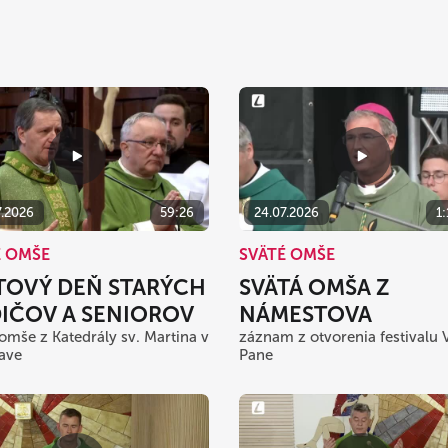
7.2026
59:26
24.07.2026
1
É OMŠE
SVÄTÉ OMŠE
TOVÝ DEŇ STARÝCH
SVÄTÁ OMŠA Z
IČOV A SENIOROV
NÁMESTOVA
 omše z Katedrály sv. Martina v
záznam z otvorenia festivalu 
lave
Pane