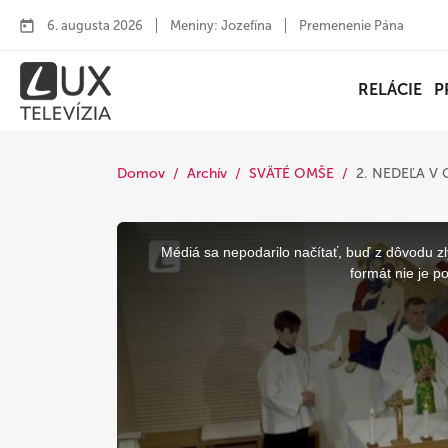
6. augusta 2026
Meniny: Jozefína
Premenenie Pána
RELÁCIE
P
Domov
Archív
SVÄTÉ OMŠE
2. NEDEĽA 
This
is
a
Médiá sa nepodarilo načítať, buď z dôvodu zl
modal
window.
formát nie je p