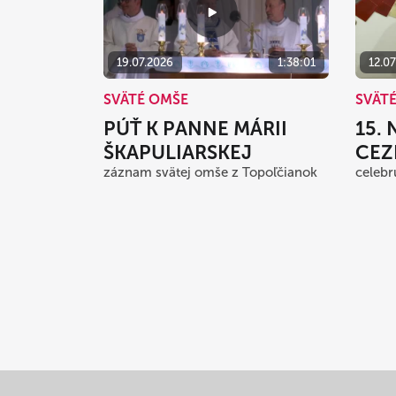
19.07.2026
1:38:01
12.0
SVÄTÉ OMŠE
SVÄT
PÚŤ K PANNE MÁRII
15.
ŠKAPULIARSKEJ
CEZ
záznam svätej omše z Topoľčianok
celebr