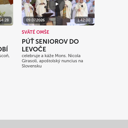
54:28
09.07.2026
1:42:00
SVÄTÉ OMŠE
PÚŤ SENIOROV DO
BÍ
LEVOČE
scoň,
celebruje a káže Mons. Nicola
Girasoli, apoštolský nuncius na
Slovensku