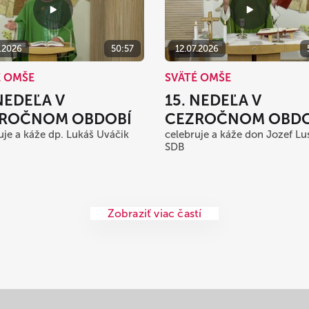
7.2026
50:57
12.07.2026
É OMŠE
SVÄTÉ OMŠE
 NEDEĽA V
15. NEDEĽA V
ROČNOM OBDOBÍ
CEZROČNOM OBDO
uje a káže dp. Lukáš Uváčik
celebruje a káže don Jozef Lu
SDB
Zobraziť viac častí