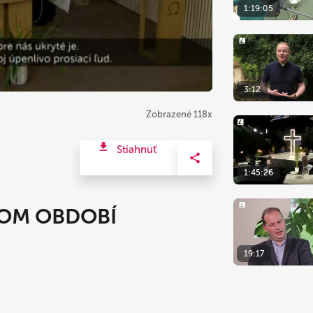
1:19:05
3:12
Zobrazené 118x
Stiahnuť
1:45:26
NOM OBDOBÍ
19:17