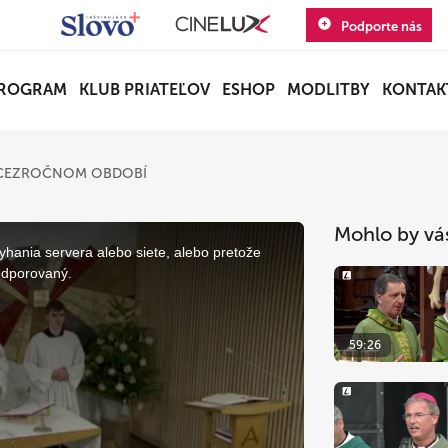
Podporte nás
ROGRAM
KLUB PRIATEĽOV
ESHOP
MODLITBY
KONTAK
V CEZROČNOM OBDOBÍ
Mohlo by vá
yhania servera alebo siete, alebo pretože
odporovaný.
59:26