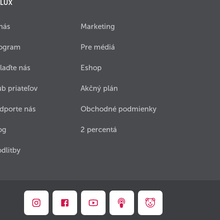
 LUX
nás
Marketing
ogram
Pre médiá
laďte nás
Eshop
ub priateľov
Akčný plán
dporte nás
Obchodné podmienky
og
2 percentá
dlitby