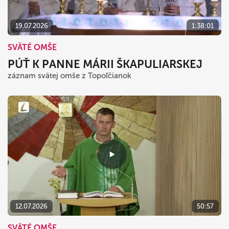
19.07.2026
1:38:01
SVÄTÉ OMŠE
PÚŤ K PANNE MÁRII ŠKAPULIARSKEJ
záznam svätej omše z Topoľčianok
12.07.2026
50:57
SVÄTÉ OMŠE