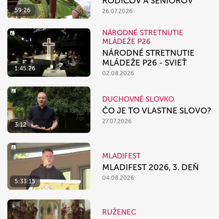
RODIČOV A SENIOROV
59:26
26.07.2026
NÁRODNÉ STRETNUTIE
MLÁDEŽE P26
NÁRODNÉ STRETNUTIE
MLÁDEŽE P26 - SVIEŤ
1:45:26
02.08.2026
DUCHOVNÉ SLOVKO
ČO JE TO VLASTNE SLOVO?
27.07.2026
3:12
MLADIFEST
MLADIFEST 2026, 3. DEŇ
04.08.2026
5:33:15
RUŽENEC