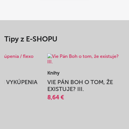
Tipy z E-SHOPU
Knihy
BEH VYKÚPENIA
VIE PÁN BOH O TOM, ŽE
A
EXISTUJE? III.
8,64 €