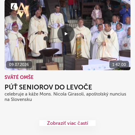
09.07.2026
1:42:00
SVÄTÉ OMŠE
PÚŤ SENIOROV DO LEVOČE
celebruje a káže Mons. Nicola Girasoli, apoštolský nuncius
na Slovensku
Zobraziť viac častí