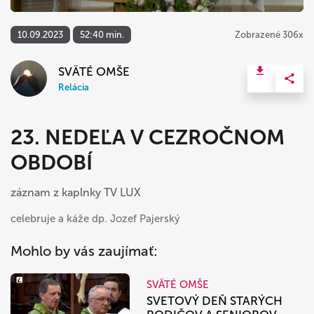
10.09.2023
52:40 min.
Zobrazené 306x
SVÄTÉ OMŠE
Relácia
23. NEDEĽA V CEZROČNOM
OBDOBÍ
záznam z kaplnky TV LUX
celebruje a káže dp. Jozef Pajerský
Mohlo by vás zaujímať:
SVÄTÉ OMŠE
SVETOVÝ DEŇ STARÝCH