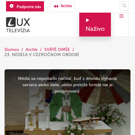
Archív
Podporte nás
Naživo
Domov
Archív
SVÄTÉ OMŠE
23. NEDEĽA V CEZROČNOM OBDOBÍ
This
is
a
Médiá sa nepodarilo načítať, buď z dôvodu zlyhania
modal
window.
servera alebo siete, alebo pretože formát nie je
podporovaný.