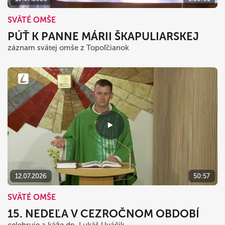
SVÄTÉ OMŠE
PÚŤ K PANNE MÁRII ŠKAPULIARSKEJ
záznam svätej omše z Topoľčianok
12.07.2026
50:57
SVÄTÉ OMŠE
15. NEDEĽA V CEZROČNOM OBDOBÍ