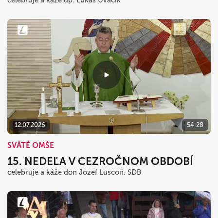
celebruje a káže dp. Lukáš Uváčik
12.07.2026
54:28
SVÄTÉ OMŠE
15. NEDEĽA V CEZROČNOM OBDOBÍ
celebruje a káže don Jozef Luscoň, SDB