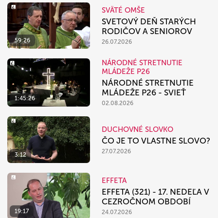
SVÄTÉ OMŠE
SVETOVÝ DEŇ STARÝCH
RODIČOV A SENIOROV
59:26
26.07.2026
NÁRODNÉ STRETNUTIE
MLÁDEŽE P26
NÁRODNÉ STRETNUTIE
MLÁDEŽE P26 - SVIEŤ
1:45:26
02.08.2026
DUCHOVNÉ SLOVKO
ČO JE TO VLASTNE SLOVO?
27.07.2026
3:12
EFFETA
EFFETA (321) - 17. NEDEĽA V
CEZROČNOM OBDOBÍ
19:17
24.07.2026