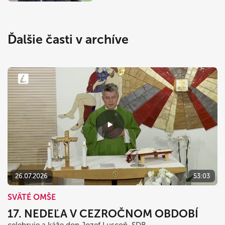
Ďalšie časti v archíve
26.07.2026
53:03
SVÄTÉ OMŠE
17. NEDEĽA V CEZROČNOM OBDOBÍ
celebruje a káže don Jozef Luscoň, SDB