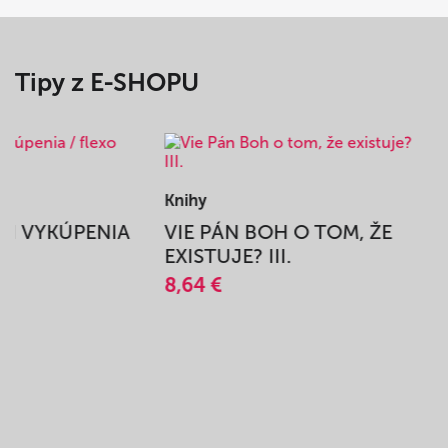
Tipy z E-SHOPU
Knihy
BEH VYKÚPENIA
VIE PÁN BOH O TOM, ŽE
A
EXISTUJE? III.
8,64 €