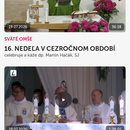
19.07.2026
36:18
SVÄTÉ OMŠE
16. NEDEĽA V CEZROČNOM OBDOBÍ
celebruje a káže dp. Martin Hačák, SJ
19.07.2026
1:38:01