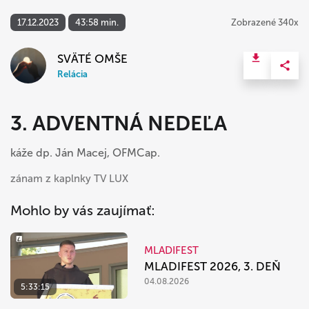
17.12.2023
43:58 min.
Zobrazené 340x
SVÄTÉ OMŠE
Relácia
3. ADVENTNÁ NEDEĽA
káže dp. Ján Macej, OFMCap.
zánam z kaplnky TV LUX
Mohlo by vás zaujímať:
MLADIFEST
MLADIFEST 2026, 3. DEŇ
04.08.2026
5:33:15