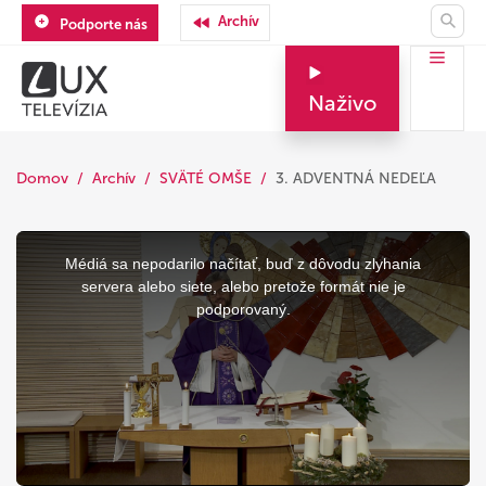
Archív
Podporte nás
Naživo
Domov
Archív
SVÄTÉ OMŠE
3. ADVENTNÁ NEDEĽA
This
is
a
Médiá sa nepodarilo načítať, buď z dôvodu zlyhania
modal
window.
servera alebo siete, alebo pretože formát nie je
podporovaný.