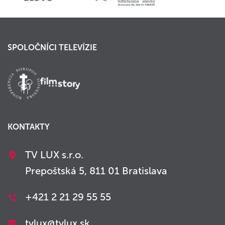
SPOLOČNÍCI TELEVÍZIE
KONTAKTY
TV LUX s.r.o.
Prepoštská 5, 811 01 Bratislava
+421 2 21 29 55 55
tvlux@tvlux.sk