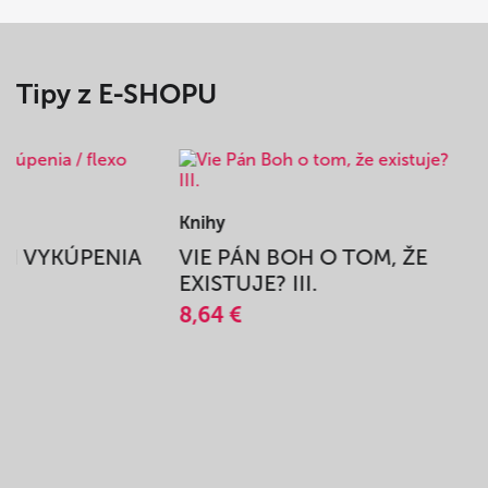
Tipy z E-SHOPU
Knihy
BEH VYKÚPENIA
VIE PÁN BOH O TOM, ŽE
A
EXISTUJE? III.
8,64 €