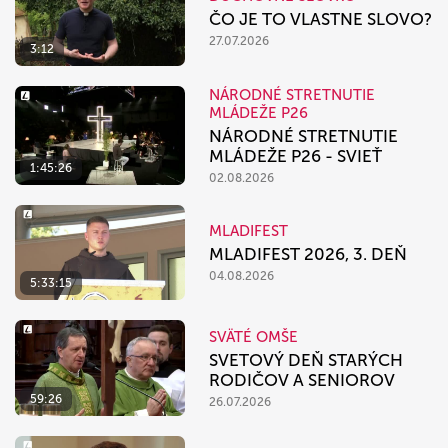
ČO JE TO VLASTNE SLOVO?
27.07.2026
3:12
NÁRODNÉ STRETNUTIE
MLÁDEŽE P26
NÁRODNÉ STRETNUTIE
MLÁDEŽE P26 - SVIEŤ
1:45:26
02.08.2026
MLADIFEST
MLADIFEST 2026, 3. DEŇ
04.08.2026
5:33:15
SVÄTÉ OMŠE
SVETOVÝ DEŇ STARÝCH
RODIČOV A SENIOROV
59:26
26.07.2026