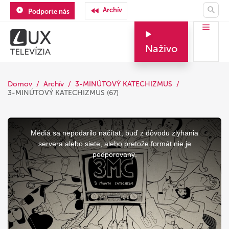
Archív
Podporte nás
Naživo
Domov
Archív
3-MINÚTOVÝ KATECHIZMUS
3-MINÚTOVÝ KATECHIZMUS (67)
This
is
a
Médiá sa nepodarilo načítať, buď z dôvodu zlyhania
modal
window.
servera alebo siete, alebo pretože formát nie je
podporovaný.