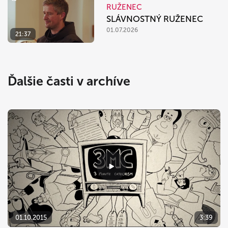
RUŽENEC
SLÁVNOSTNÝ RUŽENEC
01.07.2026
21:37
Ďalšie časti v archíve
01.10.2015
3:39