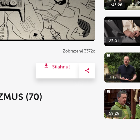
1:45:26
23:01
Zobrazené 3372x
Stiahnuť
3:12
MUS (70)
59:26