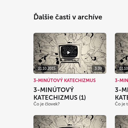
Ďalšie časti v archíve
01.10.2015
3:39
01.10
3-MINÚTOVÝ KATECHIZMUS
3-MI
3-MINÚTOVÝ
3-M
KATECHIZMUS (1)
KAT
Čo je človek?
Čo je 