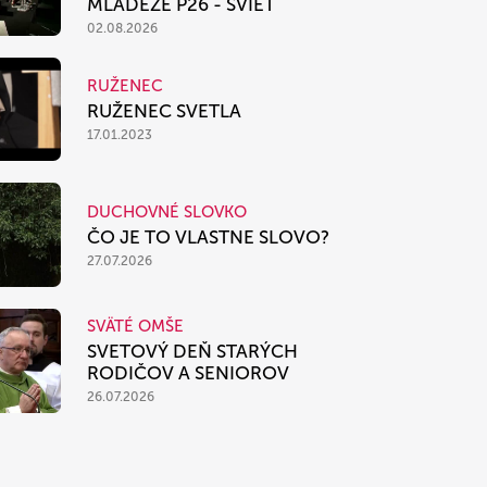
MLÁDEŽE P26 - SVIEŤ
02.08.2026
RUŽENEC
RUŽENEC SVETLA
17.01.2023
DUCHOVNÉ SLOVKO
ČO JE TO VLASTNE SLOVO?
27.07.2026
SVÄTÉ OMŠE
SVETOVÝ DEŇ STARÝCH
RODIČOV A SENIOROV
26.07.2026