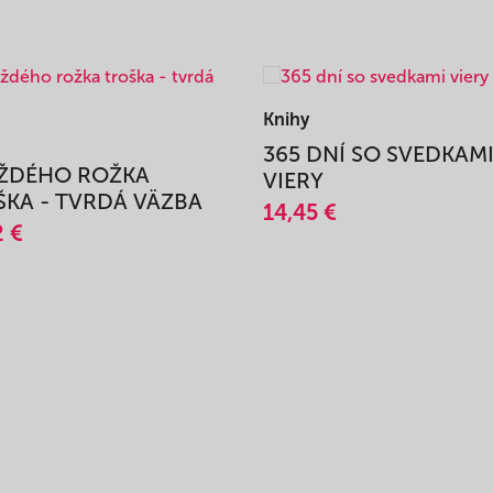
Knihy
365 DNÍ SO SVEDKAM
AŽDÉHO ROŽKA
VIERY
KA - TVRDÁ VÄZBA
14,45 €
2 €