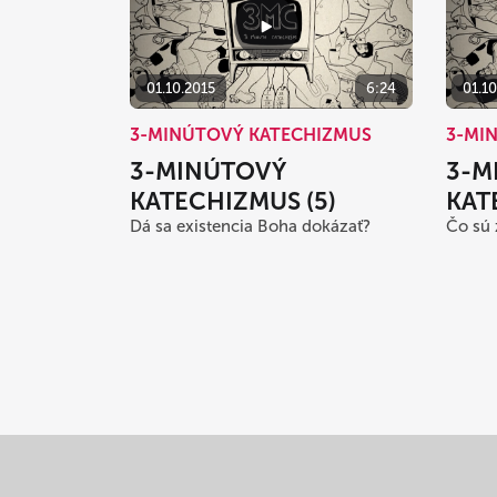
01.10.2015
6:24
01.10
3-MINÚTOVÝ KATECHIZMUS
3-MI
3-MINÚTOVÝ
3-M
KATECHIZMUS (5)
KAT
Dá sa existencia Boha dokázať?
Čo sú 