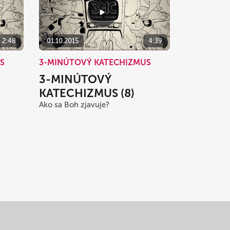
2:48
01.10.2015
4:39
S
3-MINÚTOVÝ KATECHIZMUS
3-MINÚTOVÝ
KATECHIZMUS (8)
Ako sa Boh zjavuje?