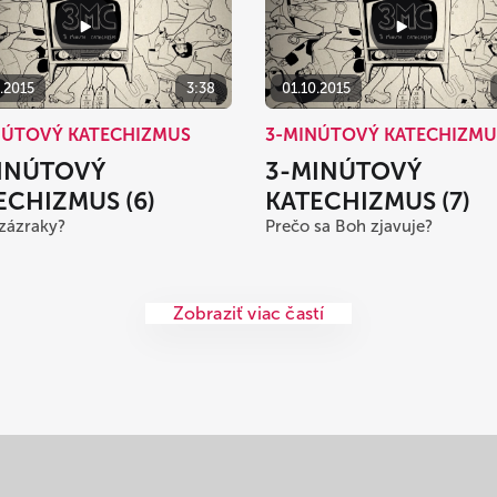
.2015
3:38
01.10.2015
NÚTOVÝ KATECHIZMUS
3-MINÚTOVÝ KATECHIZMU
INÚTOVÝ
3-MINÚTOVÝ
ECHIZMUS (6)
KATECHIZMUS (7)
zázraky?
Prečo sa Boh zjavuje?
Zobraziť viac častí