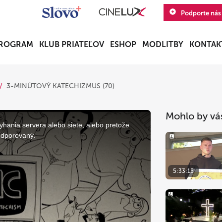
Podporte nás
ROGRAM
KLUB PRIATEĽOV
ESHOP
MODLITBY
KONTAK
3-MINÚTOVÝ KATECHIZMUS (70)
Mohlo by vá
yhania servera alebo siete, alebo pretože
odporovaný.
5:33:15