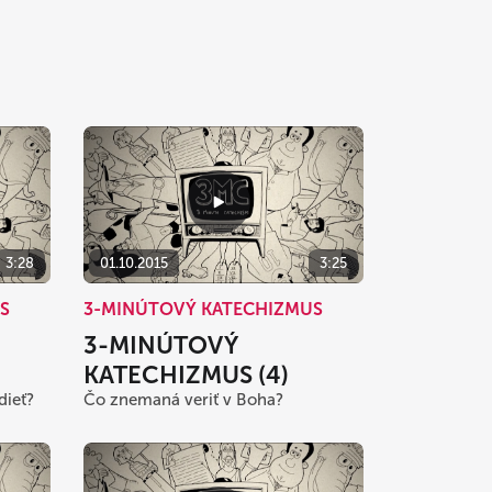
3:28
01.10.2015
3:25
S
3-MINÚTOVÝ KATECHIZMUS
3-MINÚTOVÝ
KATECHIZMUS (4)
dieť?
Čo znemaná veriť v Boha?