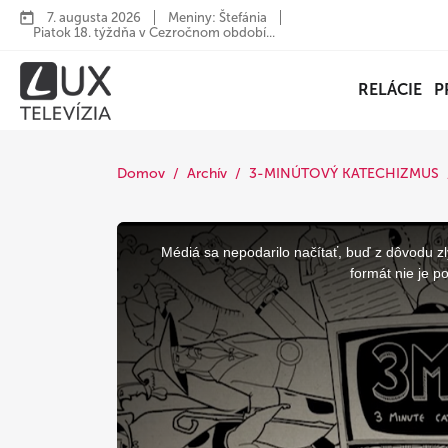
7. augusta 2026
Meniny: Štefánia
Piatok 18. týždňa v Cezročnom období...
RELÁCIE
P
Domov
Archív
3-MINÚTOVÝ KATECHIZMUS
This
is
a
Médiá sa nepodarilo načítať, buď z dôvodu zl
modal
window.
formát nie je p