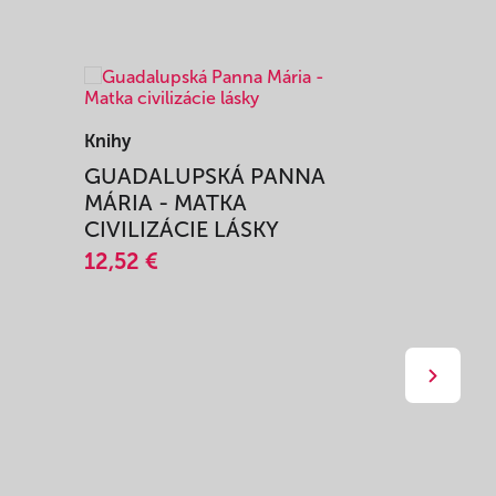
Knihy
Knihy
I
GUADALUPSKÁ PANNA
ZAŽIŤ M
MÁRIA - MATKA
SPRIEVO
CIVILIZÁCIE LÁSKY
12,51 €
12,52 €