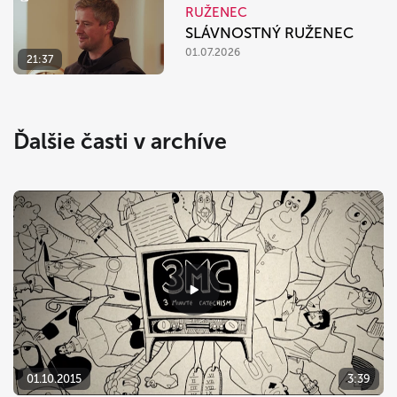
RUŽENEC
SLÁVNOSTNÝ RUŽENEC
01.07.2026
21:37
Ďalšie časti v archíve
01.10.2015
3:39