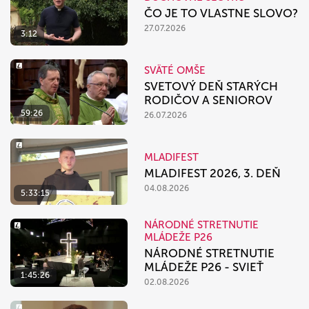
ČO JE TO VLASTNE SLOVO?
27.07.2026
3:12
SVÄTÉ OMŠE
SVETOVÝ DEŇ STARÝCH
RODIČOV A SENIOROV
59:26
26.07.2026
MLADIFEST
MLADIFEST 2026, 3. DEŇ
04.08.2026
5:33:15
NÁRODNÉ STRETNUTIE
MLÁDEŽE P26
NÁRODNÉ STRETNUTIE
MLÁDEŽE P26 - SVIEŤ
1:45:26
02.08.2026