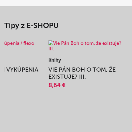
Tipy z E-SHOPU
Knihy
BEH VYKÚPENIA
VIE PÁN BOH O TOM, ŽE
A
EXISTUJE? III.
8,64 €