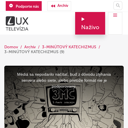
Archív
Podporte nás
Naživo
Domov
Archív
3-MINÚTOVÝ KATECHIZMUS
3-MINÚTOVÝ KATECHIZMUS (9)
This
is
a
Médiá sa nepodarilo načítať, buď z dôvodu zlyhania
modal
window.
servera alebo siete, alebo pretože formát nie je
podporovaný.