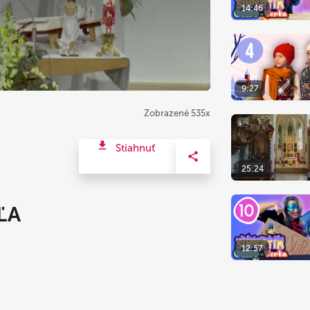
14:46
9:27
Zobrazené 535x
Stiahnuť
25:24
ĽA
12:57