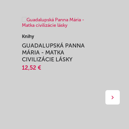
Knihy
Knihy
I
GUADALUPSKÁ PANNA
ZAŽIŤ M
MÁRIA - MATKA
SPRIEVO
CIVILIZÁCIE LÁSKY
12,51 €
12,52 €