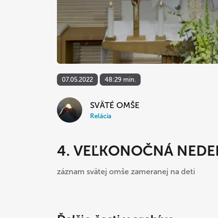
07.05.2022
48:29 min.
SVÄTÉ OMŠE
Relácia
4. VEĽKONOČNÁ NEDE
záznam svätej omše zameranej na deti