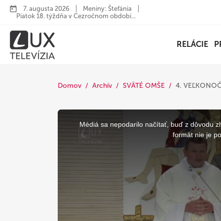
7. augusta 2026
Meniny: Štefánia
Piatok 18. týždňa v Cezročnom období...
RELÁCIE
P
Domov
Archív
SVÄTÉ OMŠE
4. VEĽKONO
This
is
a
Médiá sa nepodarilo načítať, buď z dôvodu zl
modal
window.
formát nie je p