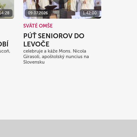
54:28
09.07.2026
1:42:00
SVÄTÉ OMŠE
PÚŤ SENIOROV DO
BÍ
LEVOČE
scoň,
celebruje a káže Mons. Nicola
Girasoli, apoštolský nuncius na
Slovensku