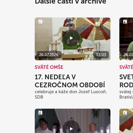
Ďalšie časti v archíve
26.07.2026
53:03
26.0
SVÄTÉ OMŠE
SVÄT
17. NEDEĽA V
SVE
CEZROČNOM OBDOBÍ
ROD
celebruje a káže don Jozef Luscoň,
svätej
SDB
Bratis