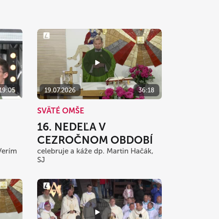
:19:05
19.07.2026
36:18
SVÄTÉ OMŠE
16. NEDEĽA V
CEZROČNOM OBDOBÍ
Verím
celebruje a káže dp. Martin Hačák,
SJ