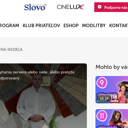
Podporte nás
ROGRAM
KLUB PRIATEĽOV
ESHOP
MODLITBY
KONTAK
ČNÁ NEDEĽA
Mohlo by vá
yhania servera alebo siete, alebo pretože
odporovaný.
14:18