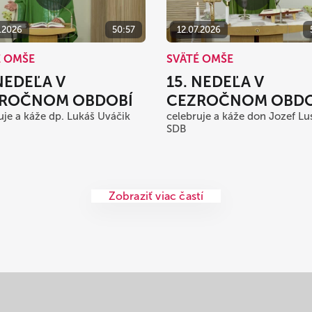
7.2026
50:57
12.07.2026
É OMŠE
SVÄTÉ OMŠE
 NEDEĽA V
15. NEDEĽA V
ROČNOM OBDOBÍ
CEZROČNOM OBDO
uje a káže dp. Lukáš Uváčik
celebruje a káže don Jozef Lu
SDB
Zobraziť viac častí