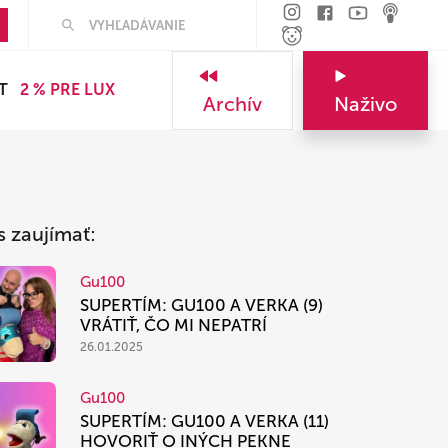
Hľadať
T
2 % PRE LUX
Archív
Naživo
s zaujímať:
Gu100
SUPERTÍM: GU100 A VERKA (9)
VRÁTIŤ, ČO MI NEPATRÍ
26.01.2025
Gu100
SUPERTÍM: GU100 A VERKA (11)
HOVORIŤ O INÝCH PEKNE