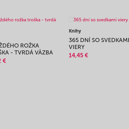
Knihy
365 DNÍ SO SVEDKAM
AŽDÉHO ROŽKA
VIERY
KA - TVRDÁ VÄZBA
14,45 €
2 €