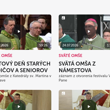
7.2026
59:26
24.07.2026
1
É OMŠE
SVÄTÉ OMŠE
TOVÝ DEŇ STARÝCH
SVÄTÁ OMŠA Z
IČOV A SENIOROV
NÁMESTOVA
 omše z Katedrály sv. Martina v
záznam z otvorenia festivalu 
lave
Pane