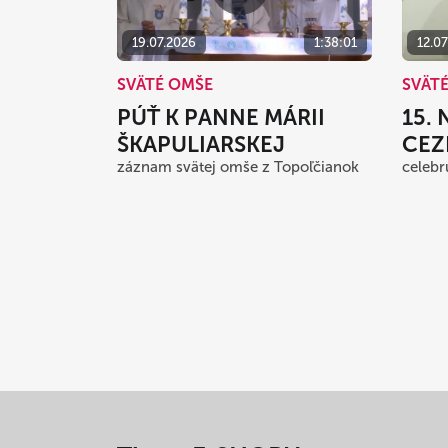
19.07.2026
1:38:01
12.0
SVÄTÉ OMŠE
SVÄT
PÚŤ K PANNE MÁRII
15.
ŠKAPULIARSKEJ
CEZ
záznam svätej omše z Topoľčianok
celebr