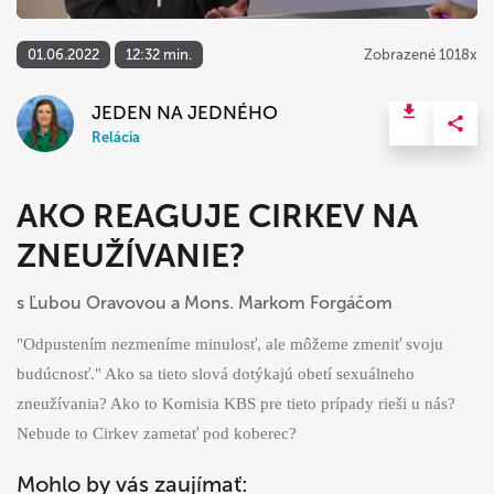
01.06.2022
12:32 min.
Zobrazené 1018x
JEDEN NA JEDNÉHO
Relácia
AKO REAGUJE CIRKEV NA
ZNEUŽÍVANIE?
s Ľubou Oravovou a Mons. Markom Forgáčom
"Odpustením nezmeníme minulosť, ale môžeme zmeniť svoju
budúcnosť." Ako sa tieto slová dotýkajú obetí sexuálneho
zneužívania? Ako to Komisia KBS pre tieto prípady rieši u nás?
Nebude to Cirkev zametať pod koberec?
Mohlo by vás zaujímať: