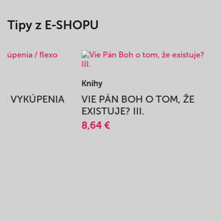
Tipy z E-SHOPU
Knihy
BEH VYKÚPENIA
VIE PÁN BOH O TOM, ŽE
A
EXISTUJE? III.
8,64 €