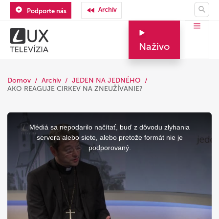
Archív
Podporte nás
Naživo
Domov
Archív
JEDEN NA JEDNÉHO
AKO REAGUJE CIRKEV NA ZNEUŽÍVANIE?
This
is
a
Médiá sa nepodarilo načítať, buď z dôvodu zlyhania
modal
window.
servera alebo siete, alebo pretože formát nie je
podporovaný.