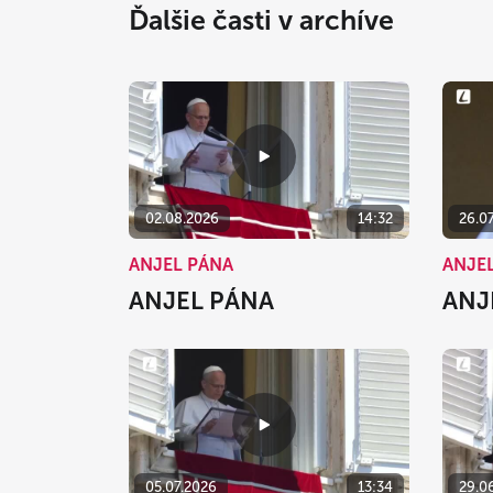
Ďalšie časti v archíve
02.08.2026
14:32
26.0
ANJEL PÁNA
ANJE
ANJEL PÁNA
ANJ
05.07.2026
13:34
29.0