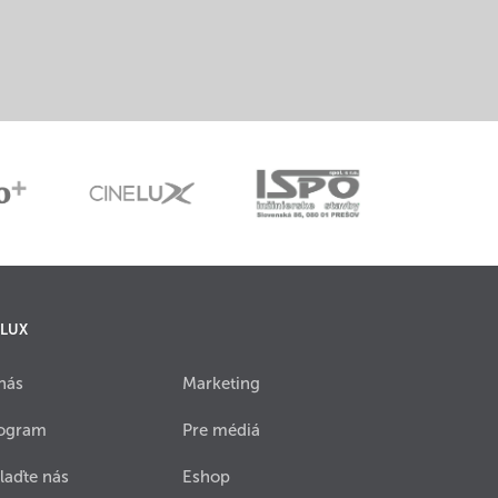
 LUX
nás
Marketing
ogram
Pre médiá
laďte nás
Eshop