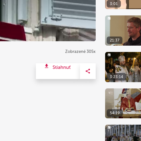
3:01
21:37
Zobrazené 305x
Stiahnuť
3:23:14
54:19