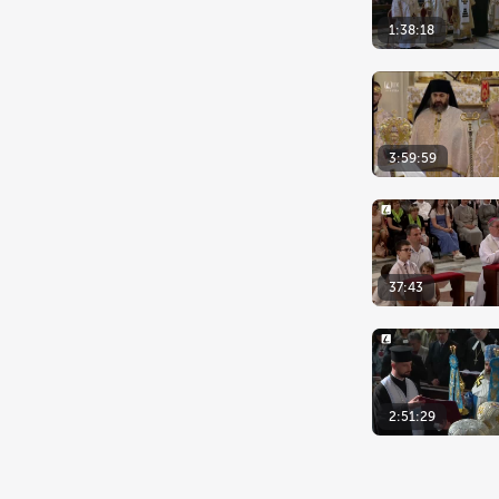
1:38:18
3:59:59
37:43
2:51:29