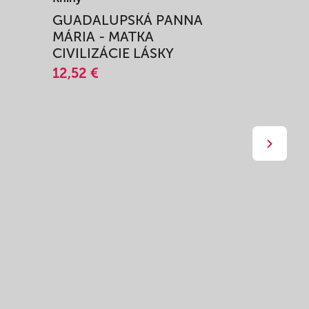
I
GUADALUPSKÁ PANNA
ZAŽIŤ M
MÁRIA - MATKA
SPRIEVO
CIVILIZÁCIE LÁSKY
12,51 €
12,52 €