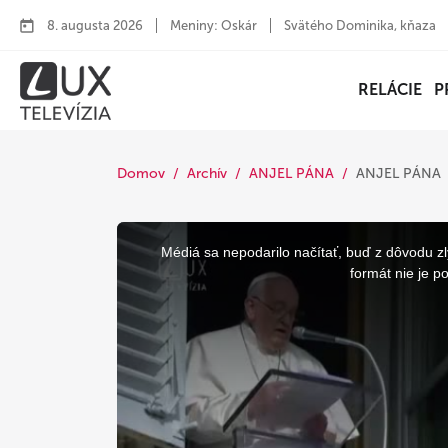
8. augusta 2026
Meniny: Oskár
Svätého Dominika, kňaza
RELÁCIE
P
Domov
Archív
ANJEL PÁNA
ANJEL PÁNA
This
is
a
Médiá sa nepodarilo načítať, buď z dôvodu zl
modal
window.
formát nie je p