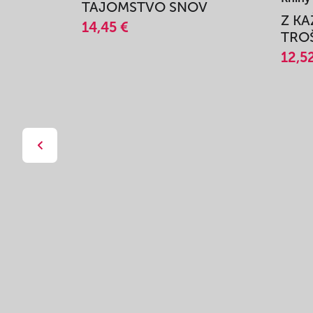
TAJOMSTVO SNOV
Z K
14,45 €
TROŠ
12,5