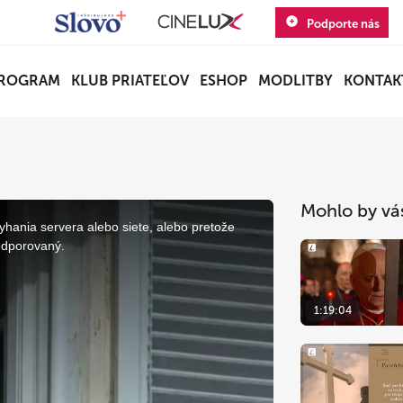
Podporte nás
ROGRAM
KLUB PRIATEĽOV
ESHOP
MODLITBY
KONTAK
Mohlo by vá
yhania servera alebo siete, alebo pretože
odporovaný.
1:19:04