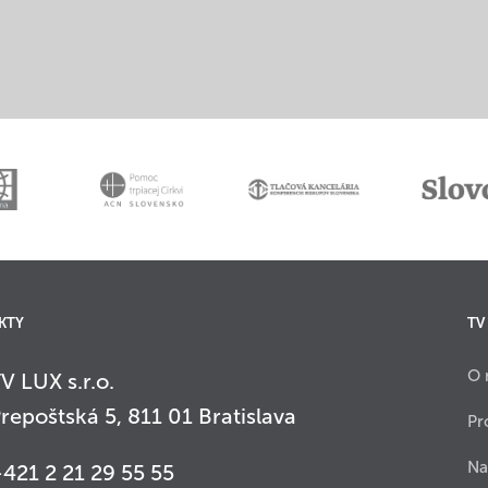
KTY
TV
O 
V LUX s.r.o.
repoštská 5, 811 01 Bratislava
Pr
Na
421 2 21 29 55 55