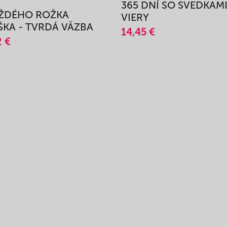
365 DNÍ SO SVEDKAM
AŽDÉHO ROŽKA
VIERY
KA - TVRDÁ VÄZBA
14,45 €
2 €