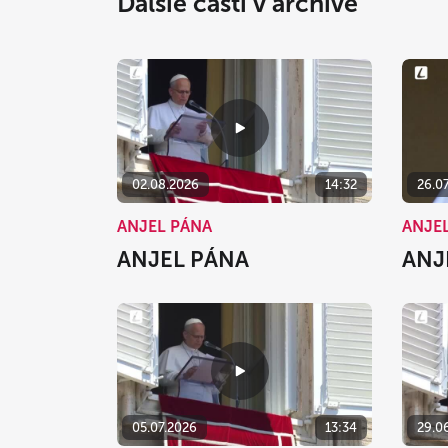
Ďalšie časti v archíve
02.08.2026
14:32
26.0
ANJEL PÁNA
ANJE
ANJEL PÁNA
ANJ
05.07.2026
13:34
29.0