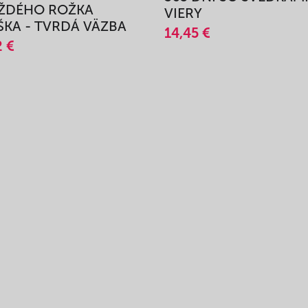
AŽDÉHO ROŽKA
VIERY
KA - TVRDÁ VÄZBA
14,45 €
2 €