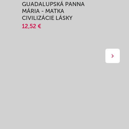
GUADALUPSKÁ PANNA
ZAŽIŤ M
MÁRIA - MATKA
SPRIEVO
CIVILIZÁCIE LÁSKY
12,51 €
12,52 €