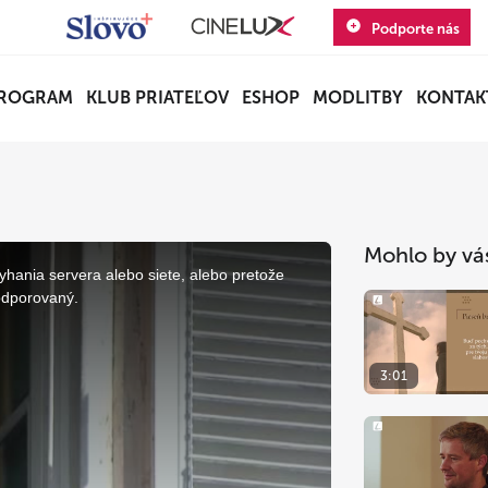
Podporte nás
ROGRAM
KLUB PRIATEĽOV
ESHOP
MODLITBY
KONTAK
Mohlo by vá
yhania servera alebo siete, alebo pretože
odporovaný.
3:01