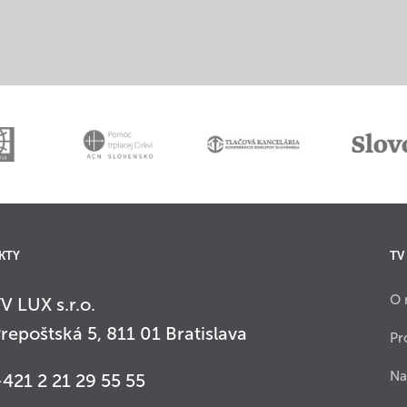
KTY
TV
O 
V LUX s.r.o.
repoštská 5, 811 01 Bratislava
Pr
Na
421 2 21 29 55 55