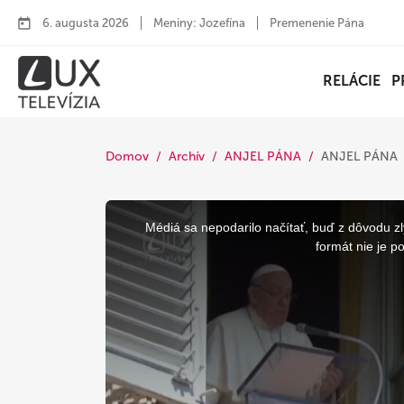
6. augusta 2026
Meniny: Jozefína
Premenenie Pána
RELÁCIE
P
Domov
Archív
ANJEL PÁNA
ANJEL PÁNA
This
is
a
Médiá sa nepodarilo načítať, buď z dôvodu zl
modal
window.
formát nie je p