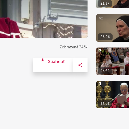
21:37
26:26
Zobrazené 343x
Stiahnuť
37:43
13:01