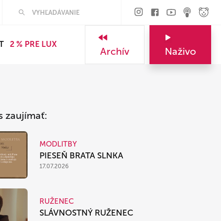
Hľadať
T
2 % PRE LUX
Archív
Naživo
s zaujímať:
MODLITBY
PIESEŇ BRATA SLNKA
17.07.2026
RUŽENEC
SLÁVNOSTNÝ RUŽENEC