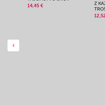
Z K
14,45 €
TROŠ
12,5