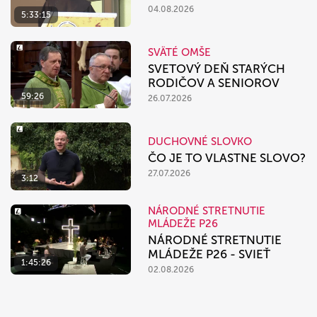
04.08.2026
5:33:15
SVÄTÉ OMŠE
SVETOVÝ DEŇ STARÝCH
RODIČOV A SENIOROV
59:26
26.07.2026
DUCHOVNÉ SLOVKO
ČO JE TO VLASTNE SLOVO?
27.07.2026
3:12
NÁRODNÉ STRETNUTIE
MLÁDEŽE P26
NÁRODNÉ STRETNUTIE
MLÁDEŽE P26 - SVIEŤ
1:45:26
02.08.2026