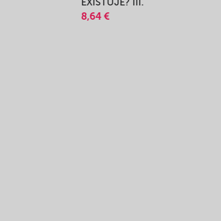
A
EXISTUJE? III.
8,64 €