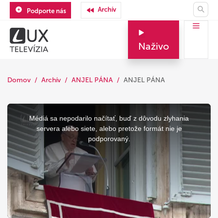
Archív
Podporte nás
Naživo
Domov
Archív
ANJEL PÁNA
ANJEL PÁNA
This
is
a
Médiá sa nepodarilo načítať, buď z dôvodu zlyhania
modal
window.
servera alebo siete, alebo pretože formát nie je
podporovaný.