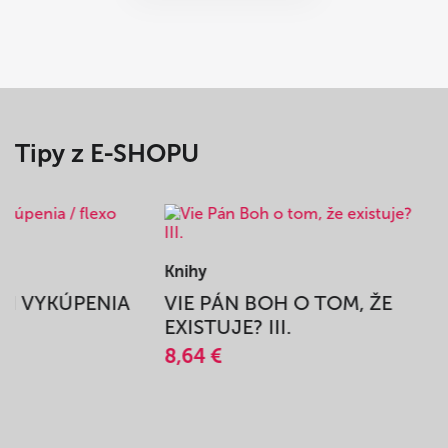
Tipy z E-SHOPU
Knihy
BEH VYKÚPENIA
VIE PÁN BOH O TOM, ŽE
A
EXISTUJE? III.
8,64 €