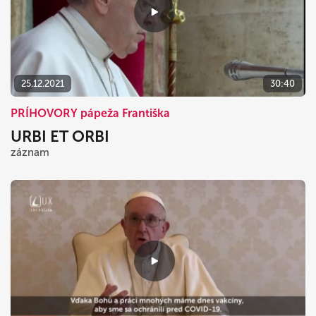
25.12.2021
30:40
PRÍHOVORY pápeža Františka
URBI ET ORBI
záznam