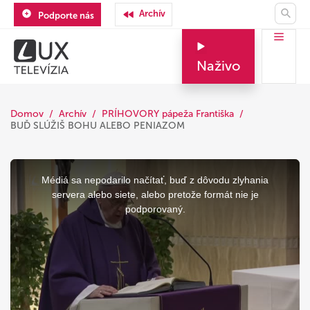
Archív
Podporte nás
Naživo
Domov
Archív
PRÍHOVORY pápeža Františka
BUĎ SLÚŽIŠ BOHU ALEBO PENIAZOM
This
is
a
Médiá sa nepodarilo načítať, buď z dôvodu zlyhania
modal
window.
servera alebo siete, alebo pretože formát nie je
podporovaný.