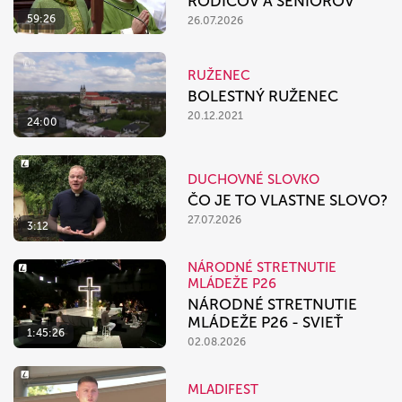
RODIČOV A SENIOROV
59:26
26.07.2026
RUŽENEC
BOLESTNÝ RUŽENEC
20.12.2021
24:00
DUCHOVNÉ SLOVKO
ČO JE TO VLASTNE SLOVO?
27.07.2026
3:12
NÁRODNÉ STRETNUTIE
MLÁDEŽE P26
NÁRODNÉ STRETNUTIE
MLÁDEŽE P26 - SVIEŤ
1:45:26
02.08.2026
MLADIFEST