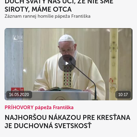
DUCH SVÄTÝ NÁS UČÍ, ŽE NIE SME
SIROTY, MÁME OTCA
Záznam rannej homílie pápeža Františka
16.05.2020
10:17
PRÍHOVORY pápeža Františka
NAJHORŠOU NÁKAZOU PRE KRESŤANA
JE DUCHOVNÁ SVETSKOSŤ