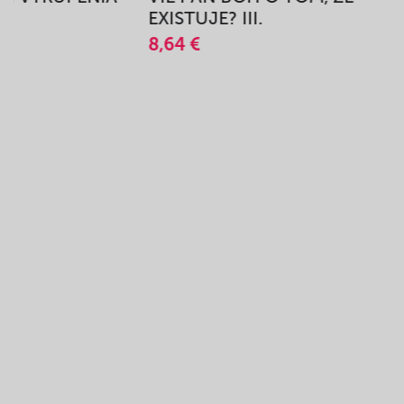
A
EXISTUJE? III.
8,64 €