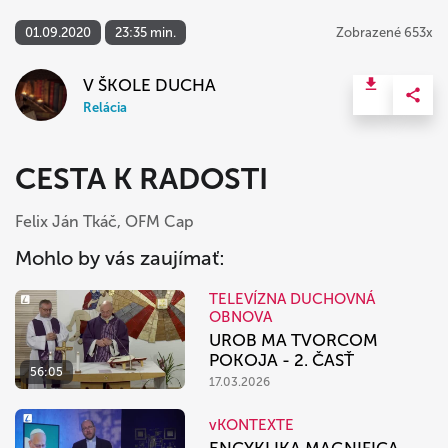
01.09.2020
23:35 min.
Zobrazené 653x
V ŠKOLE DUCHA
Relácia
CESTA K RADOSTI
Felix Ján Tkáč, OFM Cap
Mohlo by vás zaujímať:
TELEVÍZNA DUCHOVNÁ
OBNOVA
UROB MA TVORCOM
POKOJA - 2. ČASŤ
56:05
17.03.2026
vKONTEXTE