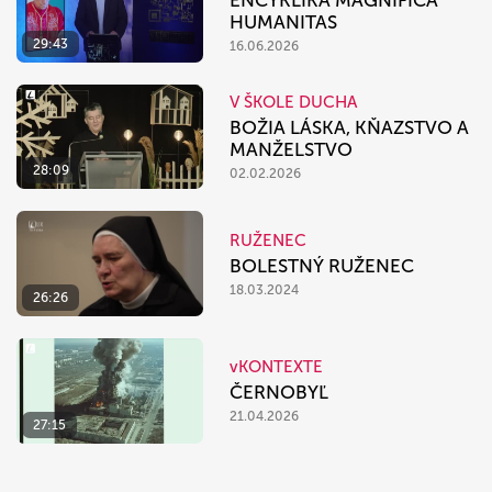
ENCYKLIKA MAGNIFICA
HUMANITAS
29:43
16.06.2026
V ŠKOLE DUCHA
BOŽIA LÁSKA, KŇAZSTVO A
MANŽELSTVO
28:09
02.02.2026
RUŽENEC
BOLESTNÝ RUŽENEC
18.03.2024
26:26
vKONTEXTE
ČERNOBYĽ
21.04.2026
27:15