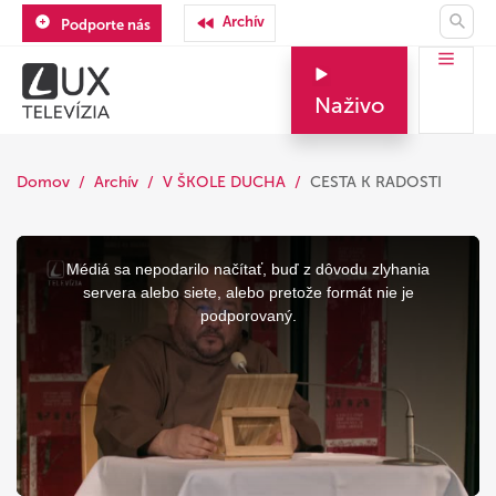
Archív
Podporte nás
Naživo
Domov
Archív
V ŠKOLE DUCHA
CESTA K RADOSTI
This
is
a
Médiá sa nepodarilo načítať, buď z dôvodu zlyhania
modal
window.
servera alebo siete, alebo pretože formát nie je
podporovaný.