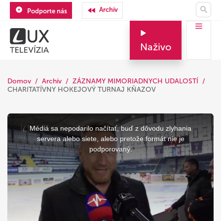
Archív
Podporte nás
Naživo
Domov
Archív
ZÁZNAMY MIMORIADNYCH UDALOSTÍ
CHARITATÍVNY HOKEJOVÝ TURNAJ KŇAZOV
This
is
a
Médiá sa nepodarilo načítať, buď z dôvodu zlyhania
modal
window.
servera alebo siete, alebo pretože formát nie je
podporovaný.