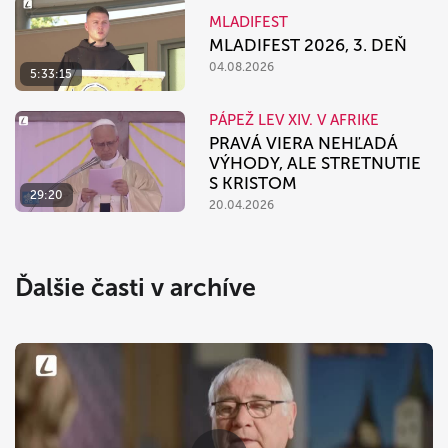
MLADIFEST
MLADIFEST 2026, 3. DEŇ
04.08.2026
5:33:15
PÁPEŽ LEV XIV. V AFRIKE
PRAVÁ VIERA NEHĽADÁ
VÝHODY, ALE STRETNUTIE
S KRISTOM
29:20
20.04.2026
Ďalšie časti v archíve