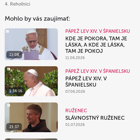
4. Rehoľníci
Mohlo by vás zaujímať:
PÁPEŽ LEV XIV. V ŠPANIELSKU
KDE JE POKORA, TAM JE
LÁSKA, A KDE JE LÁSKA,
TAM JE POKOJ
11:08
11.06.2026
PÁPEŽ LEV XIV. V ŠPANIELSKU
PÁPEŽ LEV XIV. V
ŠPANIELSKU
1:36:16
07.06.2026
RUŽENEC
SLÁVNOSTNÝ RUŽENEC
01.07.2026
21:37