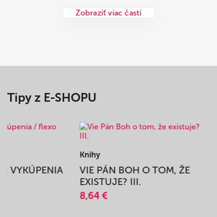
Zobraziť viac častí
Tipy z E-SHOPU
Knihy
BEH VYKÚPENIA
VIE PÁN BOH O TOM, ŽE
A
EXISTUJE? III.
8,64 €