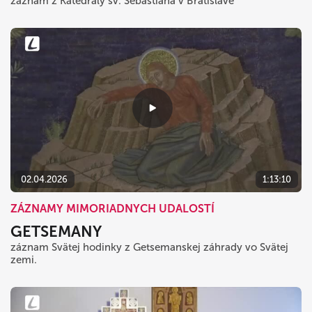
záznam z Katedrály sv. Šebastiána v Bratislave
02.04.2026
1:13:10
ZÁZNAMY MIMORIADNYCH UDALOSTÍ
GETSEMANY
záznam Svätej hodinky z Getsemanskej záhrady vo Svätej
zemi.